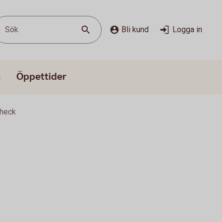
Sök
Bli kund
Logga in
s
Öppettider
Check