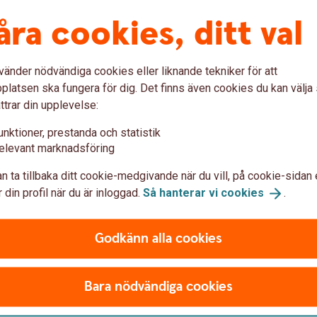
åra cookies, ditt val
Mastercard Identity Check
vänder nödvändiga cookies eller liknande tekniker för att
latsen ska fungera för dig. Det finns även cookies du kan välj
ttrar din upplevelse:
unktioner, prestanda och statistik
elevant marknadsföring
lt BankID när jag handlar på nätet?
n ta tillbaka ditt cookie-medgivande när du vill, på cookie-sidan 
 din profil när du är inloggad.
Så hanterar vi
cookies
.
nsten?
som inte är ansluten till tjänsten?
Godkänn alla cookies
hone eller surfplatta?
Bara nödvändiga cookies