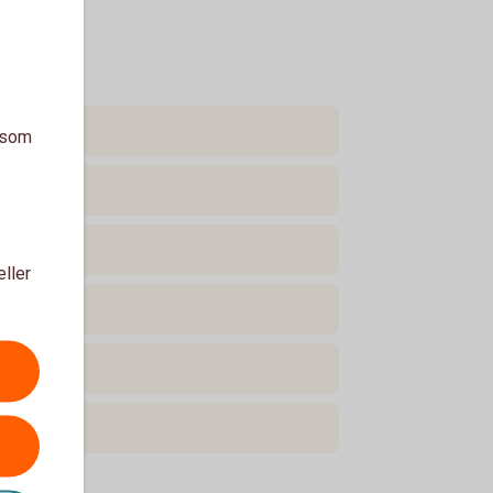
a som
eller