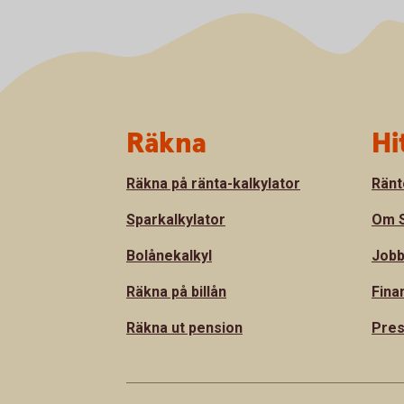
Sidfot
Räkna
Hi
Räkna på ränta-kalkylator
Ränt
Sparkalkylator
Om S
Bolånekalkyl
Jobb
Räkna på billån
Fina
Räkna ut pension
Pre