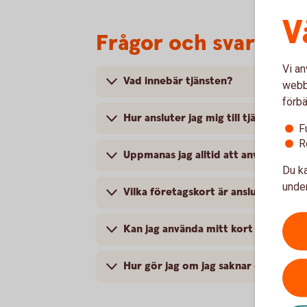
V
Frågor och svar om 
Vi an
Vad innebär tjänsten?
webbp
förbä
Hur ansluter jag mig till tjänsten?
F
R
Uppmanas jag alltid att använda Mobi
Du ka
under
Vilka företagskort är ansluta till tjä
Kan jag använda mitt kort i en butik 
Hur gör jag om jag saknar en smartp