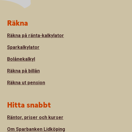
Sidfot
Räkna
Räkna på ränta-kalkylator
Sparkalkylator
Bolånekalkyl
Räkna på billån
Räkna ut pension
Hitta snabbt
Räntor, priser och kurser
Om Sparbanken Lidköping