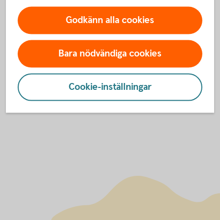
Godkänn alla cookies
Kontakta oss
Bara nödvändiga cookies
Skogs- och lantbruksspecialister nära
dig
Ring 0771-33 44
33
Internetbanken
Cookie-inställningar
Bli
kund