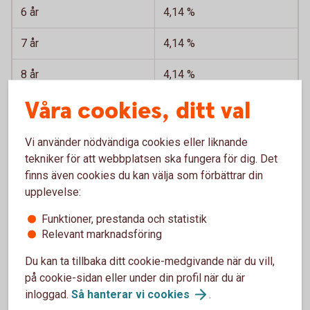
6 år
4,14 %
7 år
4,14 %
8 år
4,14 %
Våra cookies, ditt val
9 år
4,14 %
10 år
4,19 %
Vi använder nödvändiga cookies eller liknande
tekniker för att webbplatsen ska fungera för dig. Det
Banklån*
finns även cookies du kan välja som förbättrar din
upplevelse:
* Till exempel "topplån". Bolån i Sparbanken Lidköping, inte i
Swedbank Hypotek.
Funktioner, prestanda och statistik
Relevant marknadsföring
Du kan ta tillbaka ditt cookie-medgivande när du vill,
på cookie-sidan eller under din profil när du är
Historiska Räntor Jordbrukskredit 1999-2011 (xlsx)
inloggad.
Så hanterar vi
cookies
.