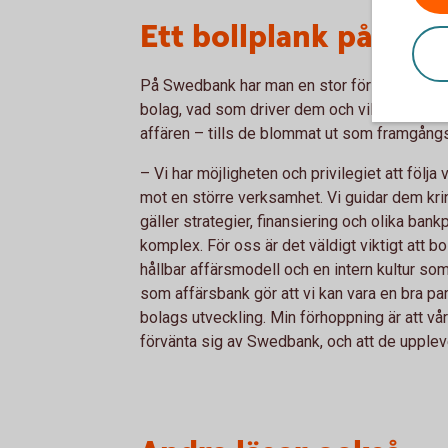
Ett bollplank på resa
På Swedbank har man en stor förståelse fö
bolag, vad som driver dem och vilka behov 
affären – tills de blommat ut som framgång
– Vi har möjligheten och privilegiet att följa
mot en större verksamhet. Vi guidar dem krin
gäller strategier, finansiering och olika bankp
komplex. För oss är det väldigt viktigt att 
hållbar affärsmodell och en intern kultur som
som affärsbank gör att vi kan vara en bra partn
bolags utveckling. Min förhoppning är att vå
förvänta sig av Swedbank, och att de upplev