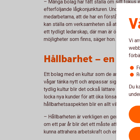
– Många bolag har fått ställa om sitt fokus 
efterföljande lågkonjunkturen. Under sådana o
medarbetarna, att de har en förståelse för v
V
kan ställa om verksamheten så att den blir
ett tydligt ledarskap, där man är öppen med
möjligheter som finns, säger hon.
Vi an
webbp
Hållbarhet – en gene
förbä
F
Ett bolag med en kultur som de anställda sk
R
vågar tänka nytt och anpassar sig efter föru
Du ka
tydlig kultur blir det också lättare att locka r
under
locka nya kunder för att öka lönsamheten. Li
hållbarhetsaspekten blir en allt viktigare del
– Hållbarheten är verkligen en generationsfr
om ett par år blir det ett måste att ha hållba
kunna attrahera arbetskraft och erbjuda en g