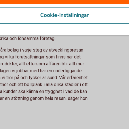
n
Cookie-inställningar
r dagens snabbrörliga och snabbväxande
som finns inom verksamheten, från första
srika och lönsamma företag.
 våra bolag i varje steg av utvecklingsresan
g vilka förutsättningar som finns när det
rodukter, allt eftersom affären blir allt mer
bolagen vi jobbar med har en underliggande
 vi tror på och tycker är sund. Vår erfarenhet
er och ett bollplank i alla olika stadier i ett
ra kunder ska känna en trygghet i vad de kan
er en stöttning genom hela resan, säger hon.