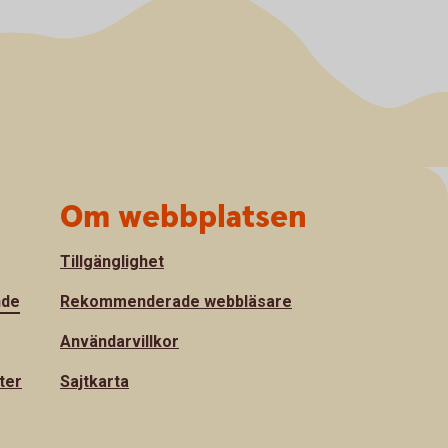
Om webbplatsen
Tillgänglighet
nde
Rekommenderade webbläsare
Användarvillkor
ter
Sajtkarta