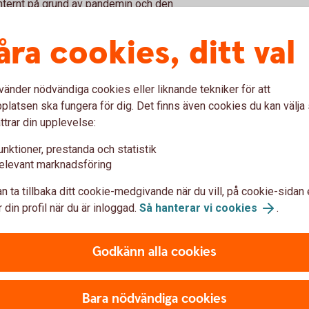
internt på grund av pandemin och den
mställningar är det viktigt att få med sig
ilka måsten företaget står inför och hur man
åra cookies, ditt val
 konkurrensmässig och lönsam. Här krävs det
 utmaningarna man står inför men också vilka
vänder nödvändiga cookies eller liknande tekniker för att
latsen ska fungera för dig. Det finns även cookies du kan välj
rationsfråga
ttrar din upplevelse:
unktioner, prestanda och statistik
river under på är mer förändringsbenäget,
elevant marknadsföring
tsättningarna som finns här och nu. Med en
n ta tillbaka ditt cookie-medgivande när du vill, på cookie-sidan 
ätt talanger för att driva förändringen, och att
 din profil när du är inloggad.
Så hanterar vi cookies
.
zette Clasenius Kaj noterar också att
 av företagskulturen.
Godkänn alla cookies
åga. Än så länge är det “nice to have”, men
rheten integrerad i hela verksamheten för att
ångbar produkt till marknaden, säger hon.
Bara nödvändiga cookies