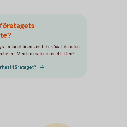
företagets
ete?
yra bolaget är en vinst för såväl planeten
amheten. Men hur mäter man effekten?
rhet i företaget?