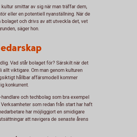
ultur smittar av sig när man träffar dem,
ör eller en potentiell nyanställning. När de
 bolaget och drivs av att utveckla det, vet
 grunden, säger hon.
 ledarskap
dlig. Vad står bolaget för? Särskilt när det
li allt viktigare. Om man genom kulturen
gsiktigt hållbar affärsmodell kommer
ig konkurrent.
e-handlare och techbolag som bra exempel
. Verksamheter som redan från start har haft
medarbetare har möjliggjort en smidigare
rutsättningar att navigera de senaste årens