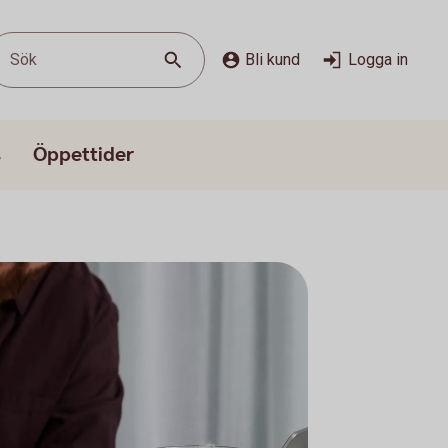
Sök
Bli kund
Logga in
s
Öppettider