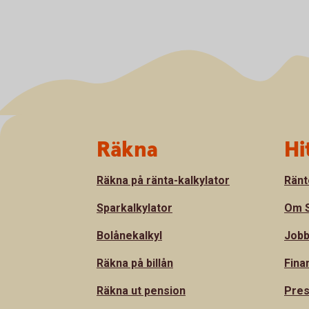
Sidfot
Räkna
Hi
Räkna på ränta-kalkylator
Ränt
Sparkalkylator
Om S
Bolånekalkyl
Jobb
Räkna på billån
Fina
Räkna ut pension
Pre