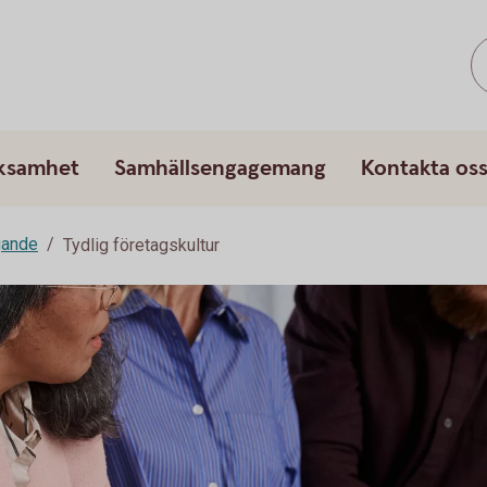
rksamhet
Samhällsengagemang
Kontakta os
gande
Tydlig företagskultur