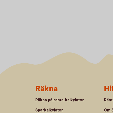
Sidfot
Räkna
Hi
Räkna på ränta-kalkylator
Ränt
Sparkalkylator
Om S