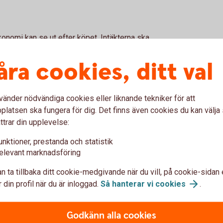
ekonomi kan se ut efter köpet. Intäkterna ska
an även de kostnader som finansieringen för
åra cookies, ditt val
en blicka också framåt. Vad händer med
rna ökar eller en viktig kund försvinner?
vänder nödvändiga cookies eller liknande tekniker för att
latsen ska fungera för dig. Det finns även cookies du kan välj
jälpa dig att se hur känslig kalkylen är och
ttrar din upplevelse:
unktioner, prestanda och statistik
stå av flera delar
elevant marknadsföring
n ta tillbaka ditt cookie-medgivande när du vill, på cookie-sidan 
t. Ofta handlar det om en kombination av eget
 din profil när du är inloggad.
Så hanterar vi
cookies
.
t på företagets ekonomi, köpeskillingen och
Godkänn alla cookies