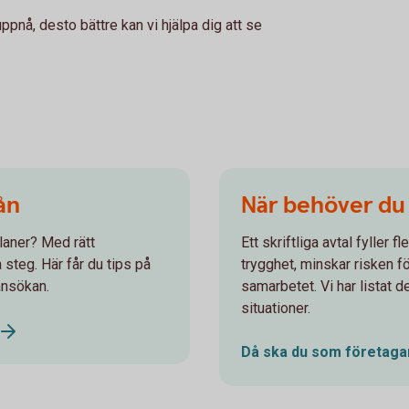
uppnå, desto bättre kan vi hjälpa dig att se
ån
När behöver du h
laner? Med rätt
Ett skriftliga avtal fyller f
 steg. Här får du tips på
trygghet, minskar risken f
ansökan.
samarbetet. Vi har listat de
situationer.
Då ska du som företagar