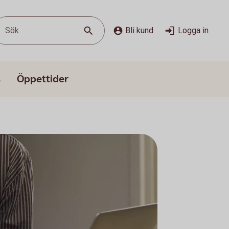
Sök
Bli kund
Logga in
s
Öppettider