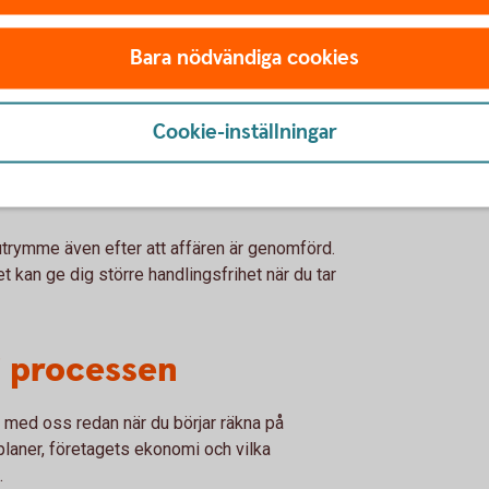
 se finansieringen som en helhet, snarare än
Bara nödvändiga cookies
r köpet
Cookie-inställningar
 både möjligheter och oväntade kostnader.
ra i verksamheten eller förändra
utrymme även efter att affären är genomförd.
et kan ge dig större handlingsfrihet när du tar
 i processen
a med oss redan när du börjar räkna på
planer, företagets ekonomi och vilka
.