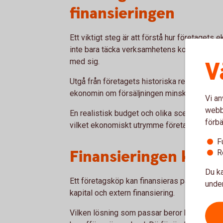
finansieringen
Ett viktigt steg är att förstå hur företagets 
inte bara täcka verksamhetens kostnader, ut
V
med sig.
Utgå från företagets historiska resultat, m
ekonomin om försäljningen minskar, kostnade
Vi an
webbp
En realistisk budget och olika scenarier kan h
förbä
vilket ekonomiskt utrymme företaget har.
F
Finansieringen kan be
R
Du ka
Ett företagsköp kan finansieras på olika sät
under
kapital och extern finansiering.
Vilken lösning som passar beror bland anna