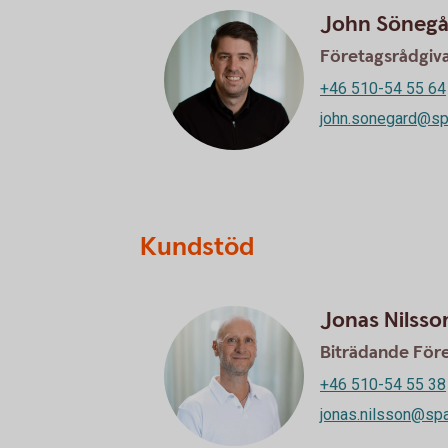
John Sönegå
Företagsrådgiv
+46 510-54 55 64
john.sonegard@sp
Kundstöd
Jonas Nilsso
Biträdande För
+46 510-54 55 38
jonas.nilsson@spa