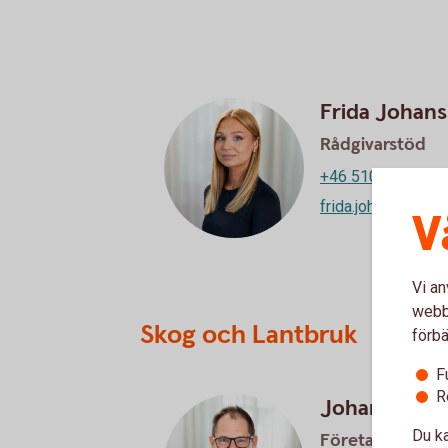
Frida Johan
Rådgivarstöd
+46 510-54 55 34
frida.johansson@s
V
Vi an
webbp
Skog och Lantbruk
förbä
F
R
Johan Stens
Du ka
Företagsrådgiv