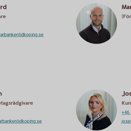
rd
Ma
are
(För
arbankenlidkoping.se
n
Jos
etagsrådgivare
Kun
+46 
rbankenlidkoping.se
jose