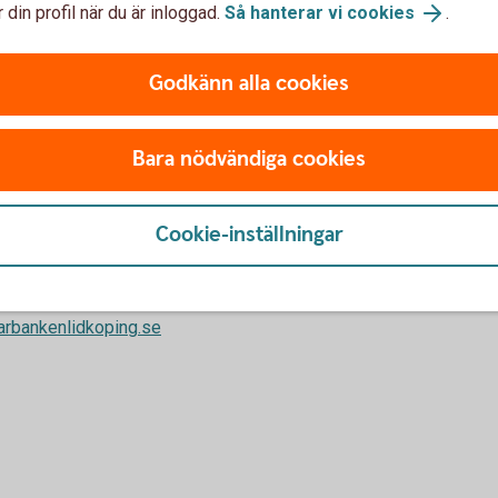
 din profil när du är inloggad.
Så hanterar vi cookies
.
+46 
parbankenlidkoping.se
lind
Godkänn alla cookies
Bara nödvändiga cookies
t
Cookie-inställningar
are Skog och Lantbruk
arbankenlidkoping.se