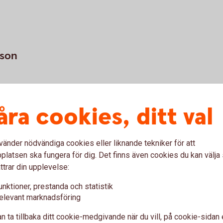
sson
parbankenlidkoping.se
åra cookies, ditt val
vänder nödvändiga cookies eller liknande tekniker för att
latsen ska fungera för dig. Det finns även cookies du kan välj
ttrar din upplevelse:
unktioner, prestanda och statistik
elevant marknadsföring
son
Li
n ta tillbaka ditt cookie-medgivande när du vill, på cookie-sidan 
are Skog och Lantbruk
För