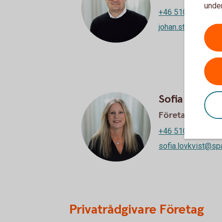
under
+46 510-54 55 93
johan.stensson@s
Sofia Lövkvis
Företagsrådgiv
+46 510-54 55 61
sofia.lovkvist@sp
Privatrådgivare Företag