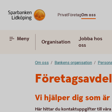
Privat
Företag
Om oss
Meny
Jobba hos
Organisation
oss
Om oss
Bankens organisation
Persona
Företagsavde
Vi hjälper dig som ä
Här hittar du kontaktuppgifter till vår