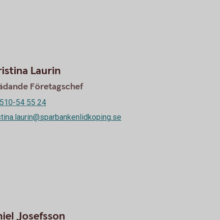
istina Laurin
rädande Företagschef
510-54 55 24
stina.laurin@sparbankenlidkoping.se
iel Josefsson