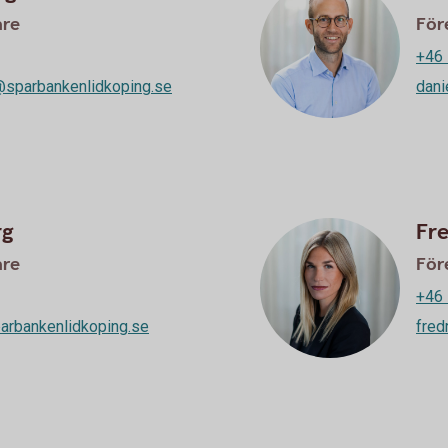
are
För
+46 
@sparbankenlidkoping.se
dani
rg
Fr
are
För
+46 
arbankenlidkoping.se
fred