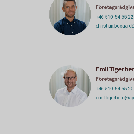
Företagsrådgiv
+46 510-54 55 22
christian.boegard
Emil Tigerbe
Företagsrådgiv
+46 510-54 55 20
emil.tigerberg@sp