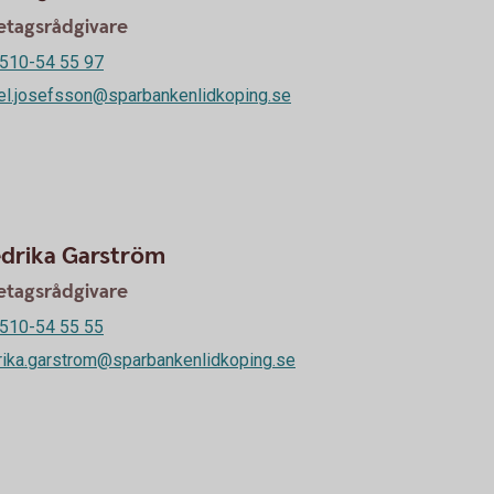
etagsrådgivare
510-54 55 97
el.josefsson@sparbankenlidkoping.se
edrika Garström
etagsrådgivare
510-54 55 55
rika.garstrom@sparbankenlidkoping.se