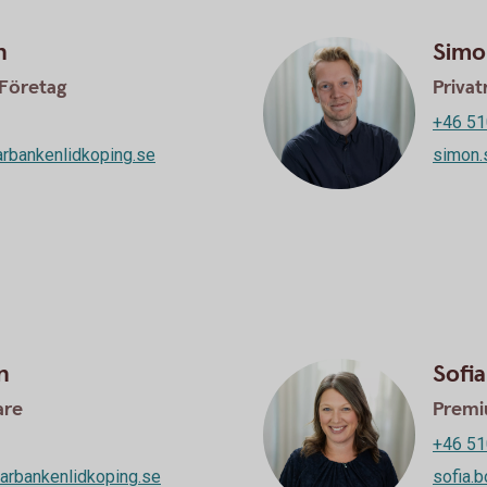
n
Simo
 Företag
Privat
+46 51
rbankenlidkoping.se
simon.
n
Sofi
are
Premi
+46 51
arbankenlidkoping.se
sofia.