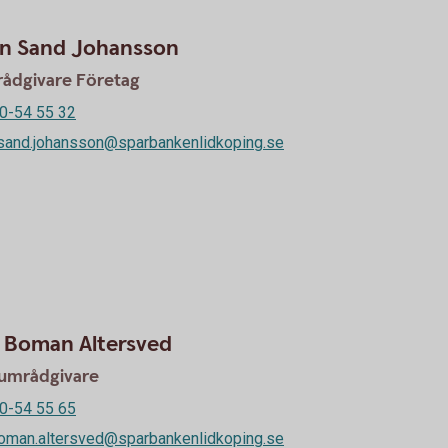
n Sand Johansson
rådgivare Företag
0-54 55 32
sand.johansson@sparbankenlidkoping.se
a Boman Altersved
umrådgivare
0-54 55 65
boman.altersved@sparbankenlidkoping.se