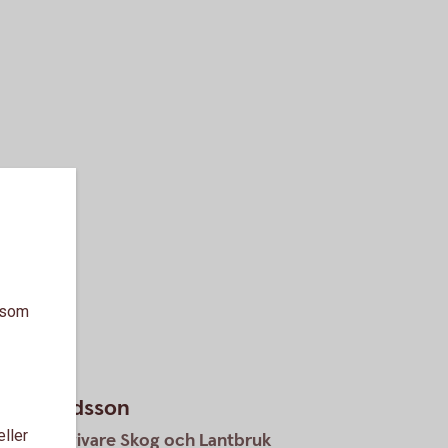
a som
nda Ewaldsson
eller
etagsrådgivare Skog och Lantbruk