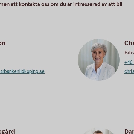
n att kontakta oss om du är intresserad av att bli
on
Chr
Bit
+46 
arbankenlidkoping.se
chri
egård
Dan