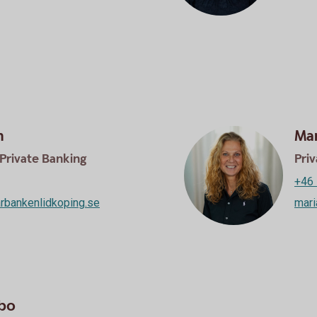
n
Mar
Private Banking
Pri
+46 
rbankenlidkoping.se
mari
rbo