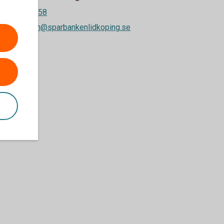
510-54 55 58
a.ewaldsson@sparbankenlidkoping.se