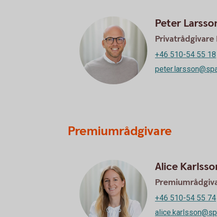
Peter Larsso
Privatrådgivare
+46 510-54 55 18
peter.larsson@spa
Premiumrådgivare
Alice Karlsso
Premiumrådgiv
+46 510-54 55 74
alice.karlsson@sp