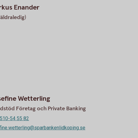
rkus Enander
äldraledig)
efine Wetterling
dstöd Företag och Private Banking
510-54 55 82
fine.wetterling@sparbankenlidkoping.se