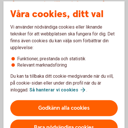
Från spargris till Swish - 100 år
Våra cookies, ditt val
med Lyckoslanten
Välkommen att besöka jubileumsutställningen som handlar
Vi använder nödvändiga cookies eller liknande
om barn och pengar. Den öppnar 21 februari och kan ses på
tekniker för att webbplatsen ska fungera för dig. Det
plats eller digitalt.
finns även cookies du kan välja som förbättrar din
upplevelse:
Tumba
bruksmuseum
Funktioner, prestanda och statistik
Relevant marknadsföring
Du kan ta tillbaka ditt cookie-medgivande när du vill,
på cookie-sidan eller under din profil när du är
inloggad.
Så hanterar vi
cookies
.
Godkänn alla cookies
Bara nödvändiga cookies