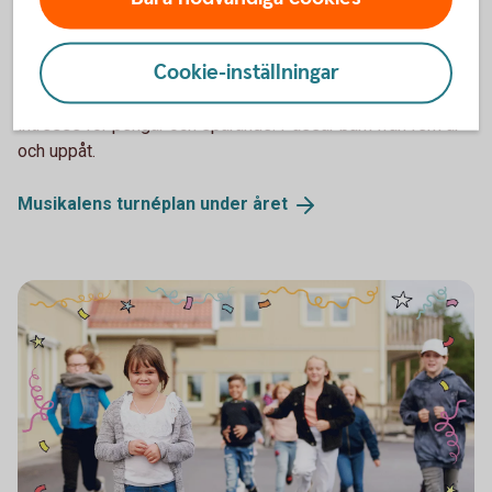
Spara och Slösa
Musikal med Spara & Slösa
Cookie-inställningar
En fartfylld och rolig föreställning som vill väcka barns
intresse för pengar och sparande. Passar barn från fem år
och uppåt.
Musikalens turnéplan under
året