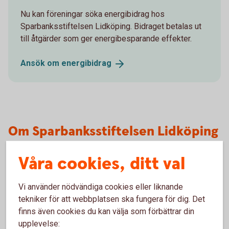
Nu kan föreningar söka energibidrag hos
Sparbanksstiftelsen Lidköping. Bidraget betalas ut
till åtgärder som ger energibesparande effekter.
Ansök om
energibidrag
Om Sparbanksstiftelsen Lidköping
Våra cookies, ditt val
Stiftelseförordnande och stadgar
Sparbanksstiftelsen Lidköping bildades år 2000 och
Vi använder nödvändiga cookies eller liknande
är ensam ägare till Sparbanken Lidköping AB.
tekniker för att webbplatsen ska fungera för dig. Det
Stiftelsens huvudsakliga syfte är att främja
finns även cookies du kan välja som förbättrar din
sparsamhet inom verksamhetsområdet som
upplevelse: