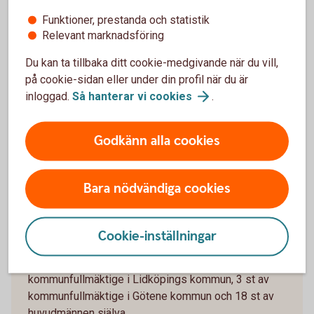
omfattar Lidköpings kommun och delar av Götene
Funktioner, prestanda och statistik
kommun.
Relevant marknadsföring
Stiftelseförordnande för
Du kan ta tillbaka ditt cookie-medgivande när du vill,
Sparbanksstiftelsen Lidköping (pdf)
på cookie-sidan eller under din profil när du är
Stadgar för Sparbanksstiftelsen Lidköping
inloggad.
Så hanterar vi
cookies
.
(pdf)
Godkänn alla cookies
Bara nödvändiga cookies
Styrelse och huvudmän
Stiftelsen förvaltas av en styrelse. Styrelsen utses
Cookie-inställningar
av stiftelsens huvudmän. Huvudmännen är 36 till
antalet och av dessa utses 15 st av
kommunfullmäktige i Lidköpings kommun, 3 st av
kommunfullmäktige i Götene kommun och 18 st av
huvudmännen själva.