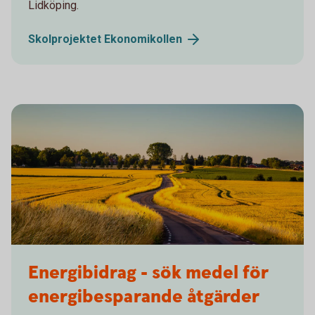
Lidköping.
Skolprojektet
Ekonomikollen
Energibidrag - sök medel för
energibesparande åtgärder