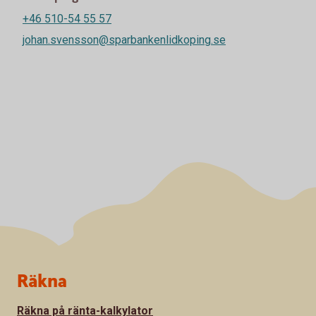
+46 510-54 55 57
johan.svensson@sparbankenlidkoping.se
Sidfot
Räkna
Räkna på ränta-kalkylator