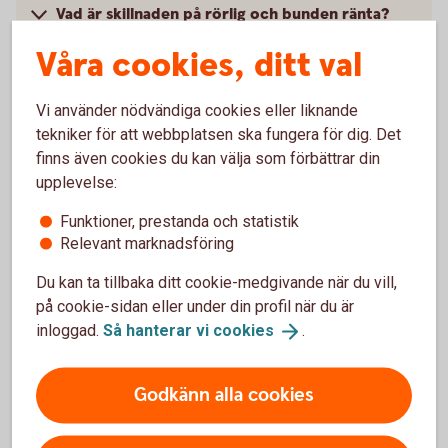
Vad är skillnaden på rörlig och bunden ränta?
Våra cookies, ditt val
Vad betyder bindningstid på bolån?
Vi använder nödvändiga cookies eller liknande
Vad är effektiv ränta?
tekniker för att webbplatsen ska fungera för dig. Det
finns även cookies du kan välja som förbättrar din
upplevelse:
Funktioner, prestanda och statistik
Relevant marknadsföring
Kontakta oss
Du kan ta tillbaka ditt cookie-medgivande när du vill,
på cookie-sidan eller under din profil när du är
inloggad.
Så hanterar vi
cookies
.
Godkänn alla cookies
Prata bolån med oss