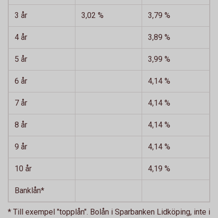
3 år
3,02 %
3,79 %
4 år
3,89 %
5 år
3,99 %
6 år
4,14 %
7 år
4,14 %
8 år
4,14 %
9 år
4,14 %
10 år
4,19 %
Banklån*
* Till exempel "topplån". Bolån i Sparbanken Lidköping, inte i