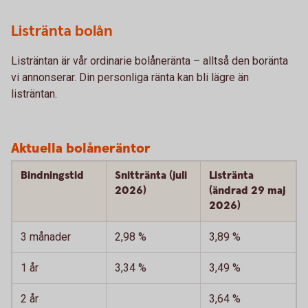
Listränta bolån
Listräntan är vår ordinarie bolåneränta – alltså den boränta
vi annonserar. Din personliga ränta kan bli lägre än
listräntan.
Aktuella bolåneräntor
Bindningstid
Snittränta (juli
Listränta
2026)
(ändrad 29 maj
2026)
3 månader
2,98 %
3,89 %
1 år
3,34 %
3,49 %
2 år
3,64 %