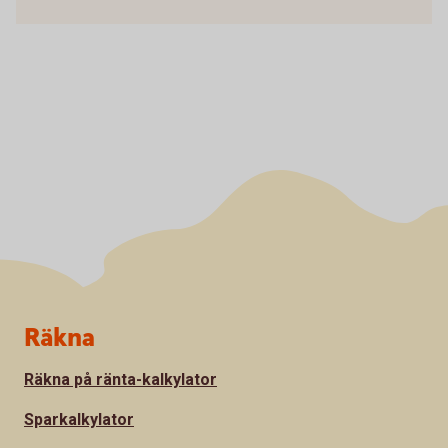
Sidfot
Räkna
Räkna på ränta-kalkylator
Sparkalkylator