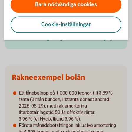
Bara nödvändiga cookies
Ring 0510-54 55 00 vid frågor om bolån
Cookie-inställningar
Boka tid för rådgivningsmöte
Boka tid för rådgivning i vår
onlinebokning
Räkneexempel bolån
Ett lånebelopp på 1 000 000 kronor, till 3,89 %
ränta (3 mån bunden, listränta senast ändrad
2026-05-29), med rak amortering
återbetalningstid 50 år, effektiv ränta:
3,96 % (ej Nyckelkund 3,96 %).
Första månadsbetalningen inklusive amortering
är 4 908 kronor, sista månadsbetalningen