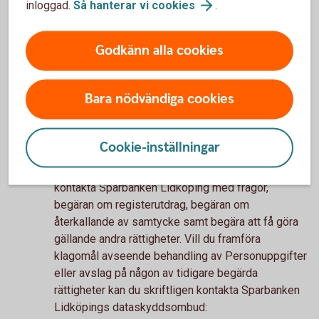
inloggad.
Så hanterar vi
cookies
.
gäller klagomål/tvister med banken kommer
ärendet att skickas till Allmänna
reklamationsnämnden för beslut. Mer information
Godkänn alla cookies
om tvistlösning online finns på Konsument
Europas webbplats,
konsumenteuropa.
se
Bara nödvändiga cookies
Behandling av personuppgifter
Cookie-inställningar
Om du känner att dina rättigheter kring behandling
av personuppgifter inte uppfylls har du rättighet att
kontakta Sparbanken Lidköping med frågor,
begäran om registerutdrag, begäran om
återkallande av samtycke samt begära att få göra
gällande andra rättigheter. Vill du framföra
klagomål avseende behandling av Personuppgifter
eller avslag på någon av tidigare begärda
rättigheter kan du skriftligen kontakta Sparbanken
Lidköpings dataskyddsombud: