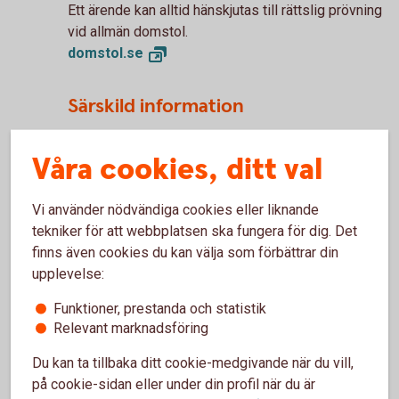
Ett ärende kan alltid hänskjutas till rättslig prövning
vid allmän domstol.
domstol.
se
Särskild information
Om du har ingått ett avtal med banken via
Våra cookies, ditt val
internetbanken eller appen/mobilbanken och det
har uppstått en tvist som du inte har kunnat lösa
Vi använder nödvändiga cookies eller liknande
med banken har du rätt att använda EU:s
tekniker för att webbplatsen ska fungera för dig. Det
onlineplattform för tvistlösning.
finns även cookies du kan välja som förbättrar din
upplevelse:
www.ec.europa.eu/
odr
Funktioner, prestanda och statistik
I formuläret på onlineplattformen ska du ange
Relevant marknadsföring
följande mejladress till banken:
info@sparbankenlidkoping.se
Du kan ta tillbaka ditt cookie-medgivande när du vill,
på cookie-sidan eller under din profil när du är
Även om du använder onlineplattformen när det