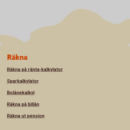
Sidfot
Räkna
Räkna på ränta-kalkylator
Sparkalkylator
Bolånekalkyl
Räkna på billån
Räkna ut pension