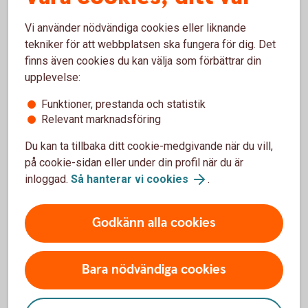
sker samma sak även för värdet av fonden. Men i och
Vi använder nödvändiga cookies eller liknande
med att en fond placerar i många olika aktier så sprids
tekniker för att webbplatsen ska fungera för dig. Det
risken.
finns även cookies du kan välja som förbättrar din
Det är enkelt
upplevelse:
Det är enkelt att börja spara i fonder och kräver inga
Funktioner, prestanda och statistik
stora summor – minsta belopp är 100 kronor.
Relevant marknadsföring
Logga in och börja månadsspara
Du kan ta tillbaka ditt cookie-medgivande när du vill,
på cookie-sidan eller under din profil när du är
inloggad.
Så hanterar vi cookies
.
Frågor och svar om att
månadsspara i fonder
Godkänn alla cookies
Hur öppnar jag ett månadssparande?
Bara nödvändiga cookies
Vilka fonder ska jag välja?