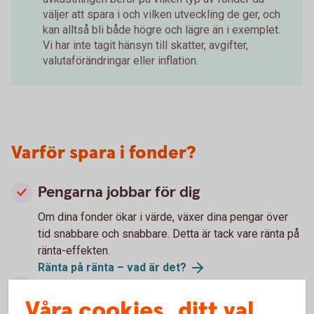
väljer att spara i och vilken utveckling de ger, och
kan alltså bli både högre och lägre än i exemplet.
Vi har inte tagit hänsyn till skatter, avgifter,
valutaförändringar eller inflation.
Varför spara i fonder?
Pengarna jobbar för dig
Om dina fonder ökar i värde, växer dina pengar över
tid snabbare och snabbare. Detta är tack vare ränta på
ränta-effekten.
Ränta på ränta – vad är det?
Du sprider risken
Våra cookies, ditt val
När aktierna i fonden ökar eller minskar i värde, så