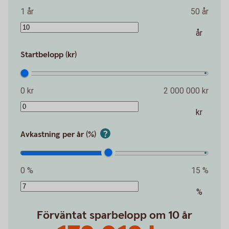
1 år
50 år
år
Startbelopp (kr)
0 kr
2 000 000 kr
kr
Avkastning per år (%)
0 %
15 %
%
Förväntat sparbelopp om 10 år