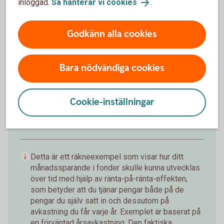
inloggad.
Så hanterar vi cookies
.
172 019 kr
Godkänn alla cookies
Insättningar från dig är 120 000 kr.
Förväntad
avkastning är +52 019 kr.
Bara nödvändiga cookies
Logga in och börja månadsspara
Cookie-inställningar
Inte kund än?
Bli kund
Detta är ett räkneexempel som visar hur ditt
månadssparande i fonder skulle kunna utvecklas
över tid med hjälp av ränta-på-ränta-effekten,
som betyder att du tjänar pengar både på de
pengar du själv satt in och dessutom på
avkastning du får varje år. Exemplet är baserat på
en förväntad årsavkastning. Den faktiska