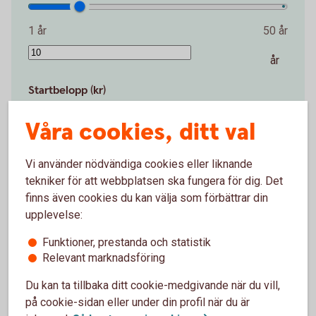
1 år
50 år
år
Startbelopp (kr)
Våra cookies, ditt val
0 kr
2 000 000 kr
Vi använder nödvändiga cookies eller liknande
kr
tekniker för att webbplatsen ska fungera för dig. Det
finns även cookies du kan välja som förbättrar din
Avkastning per år (%)
upplevelse:
Funktioner, prestanda och statistik
0 %
15 %
Relevant marknadsföring
%
Du kan ta tillbaka ditt cookie-medgivande när du vill,
på cookie-sidan eller under din profil när du är
Förväntat sparbelopp om 10 år