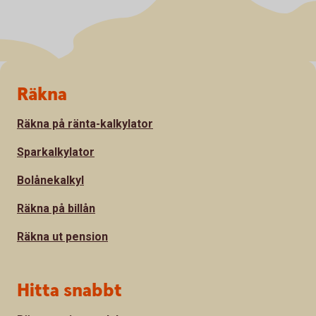
Sidfot
Räkna
Räkna på ränta-kalkylator
Sparkalkylator
Bolånekalkyl
Räkna på billån
Räkna ut pension
Hitta snabbt