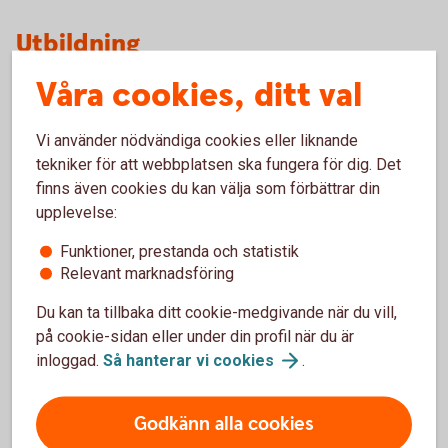
Utbildning
Våra cookies, ditt val
Påhlmans Handelsinstitut, Marknadsekonom
Södertörns Högskola, Civilekonom
SwedSec-licens bolån
Vi använder nödvändiga cookies eller liknande
tekniker för att webbplatsen ska fungera för dig. Det
finns även cookies du kan välja som förbättrar din
Arbetslivserfarenhet
upplevelse:
2005 - 2012 Nordea, Företagschef och Kontorschef
Funktioner, prestanda och statistik
2013 - 2017 Sparbanken Skaraborg, Kontorschef och
Relevant marknadsföring
Affärsområdeschef
Du kan ta tillbaka ditt cookie-medgivande när du vill,
2017 - 2022 Åse Viste Sparbank, VD
på cookie-sidan eller under din profil när du är
2022 - Grangatan Fastigheter, Ägare
inloggad.
Så hanterar vi
cookies
.
2025 - 2026 Sparbanken Lidköping, Tillförordnad VD
Andra styrelseuppdrag
Godkänn alla cookies