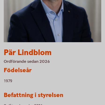
Pär Lindblom
Ordförande sedan 2026
Födelseår
1979
Befattning i styrelsen