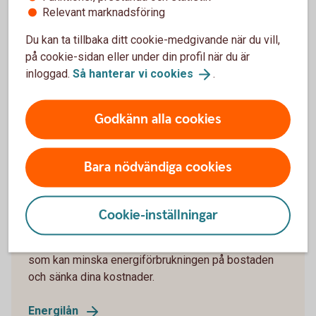
Så kan du låna
Relevant marknadsföring
Du kan ta tillbaka ditt cookie-medgivande när du vill,
Bolån och fastighetslån
på cookie-sidan eller under din profil när du är
För dig som ska köpa en bostadsrätt eller villa som
inloggad.
Så hanterar vi
cookies
.
är byggd för att vara mer energieffektiv och mer
hållbar. För företag som ska investera i energi- och
Godkänn alla cookies
resurseffektiva fastigheter.
Gröna bolånet för
privatkunder
Bara nödvändiga cookies
Energilån
Cookie-inställningar
Ta hjälp av ett Energilån för att investera i lösningar
som kan minska energiförbrukningen på bostaden
och sänka dina kostnader.
Energilån