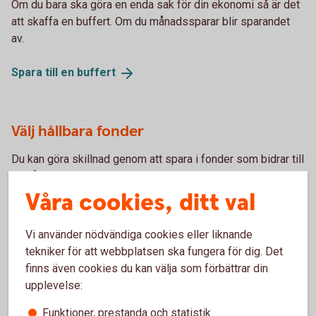
Om du bara ska göra en enda sak för din ekonomi så är det
att skaffa en buffert. Om du månadssparar blir sparandet
av.
Spara till en
buffert
Välj hållbara fonder
Du kan göra skillnad genom att spara i fonder som bidrar till
en hållbar utveckling. Fonderna kan till exempel utesluta
vissa bolag eller försöka påverka dem. I vår fondlista kan
Våra cookies, ditt val
du filtrera fram olika hållbara fonder.
Vi använder nödvändiga cookies eller liknande
Hållbarhet i
fonder
tekniker för att webbplatsen ska fungera för dig. Det
finns även cookies du kan välja som förbättrar din
upplevelse:
Funktioner, prestanda och statistik