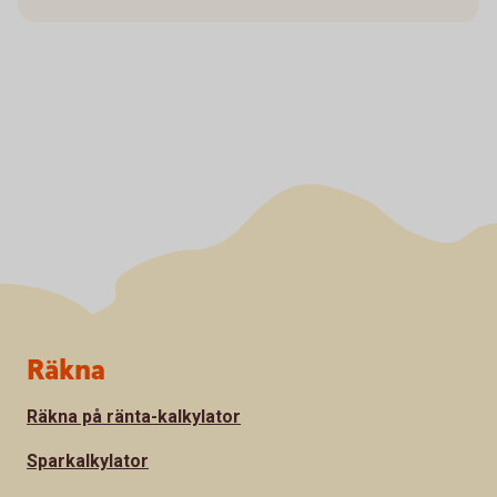
Sidfot
Räkna
Räkna på ränta-kalkylator
Sparkalkylator