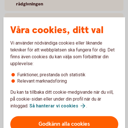
rådgivningen
Hantering av huvudsakliga negativa
konsekvenser för hållbarhetsfaktorer
Våra cookies, ditt val
Vad är hållbarhetsrisker?
Vi använder nödvändiga cookies eller liknande
tekniker för att webbplatsen ska fungera för dig. Det
finns även cookies du kan välja som förbättrar din
upplevelse:
Lär dig mer om hållbarhet i fonder
Funktioner, prestanda och statistik
Relevant marknadsföring
och investeringar
Du kan ta tillbaka ditt cookie-medgivande när du vill,
på cookie-sidan eller under din profil när du är
Mer om hållbarhet och investeringar
inloggad.
Så hanterar vi
cookies
.
Godkänn alla cookies
Hållbart
sparande