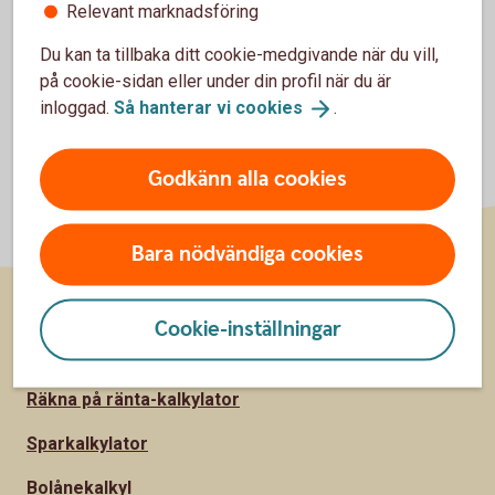
Relevant marknadsföring
Du kan ta tillbaka ditt cookie-medgivande när du vill,
på cookie-sidan eller under din profil när du är
inloggad.
Så hanterar vi
cookies
.
Godkänn alla cookies
Bara nödvändiga cookies
Cookie-inställningar
Sidfot
Räkna
Räkna på ränta-kalkylator
Sparkalkylator
Bolånekalkyl