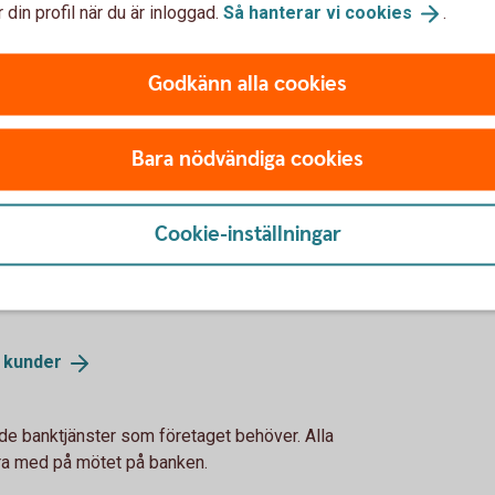
 innan mötet
 din profil när du är inloggad.
Så hanterar vi
cookies
.
er du/ni besöka vår Ekonomibutik för att se till
Godkänn alla cookies
 som kund.
parbanken Lidköping idag. Då behöver vi registrera
Bara nödvändiga cookies
pp konto och banktjänster till UF-företaget.
Viste Sparbank och Swedbank behöver också
Cookie-inställningar
a
kunder
de banktjänster som företaget behöver. Alla
ra med på mötet på banken.