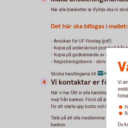
När alla blanketter är ifyllda ska ni ski
Det här ska bifogas i mailet:
- Ansökan för UF-företag (pdf)
- Kopia på underskrivet protokoll från 
- Kopia på godkännande av avtal omynd
V
- Registreringsbevis - skrivs ut från e
uf@sparba
Skicka handlingarna till
Vi kontaktar er för att 
Vi an
webbp
När vi har fått in alla handlingar och gra
förbä
mejl från banken. Först då är det är ok
för att starta upp konto och banktjänste
F
R
Tänk på att alla medlemmar i UF-föret
Du ka
banken.