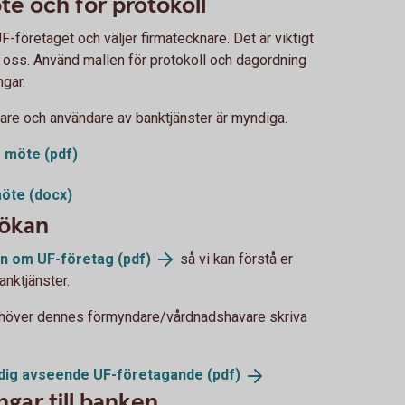
te och för protokoll
F-företaget och väljer firmatecknare. Det är viktigt
ill oss. Använd mallen för protokoll och dagordning
ngar.
nare och användare av banktjänster är myndiga.
 möte (pdf)
möte (docx)
sökan
n om UF-företag
(pdf)
så vi kan förstå er
nktjänster.
behöver dennes förmyndare/vårdnadshavare skriva
ndig avseende UF-företagande
(pdf)
gar till banken