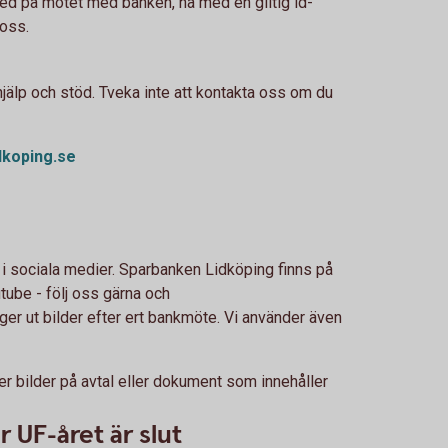
 med på mötet med banken, ha med en giltig id-
 oss.
jälp och stöd. Tveka inte att kontakta oss om du
dkoping.se
 i sociala medier. Sparbanken Lidköping finns på
ube - följ oss gärna och
er ut bilder efter ert bankmöte. Vi använder även
ler bilder på avtal eller dokument som innehåller
r UF-året är slut