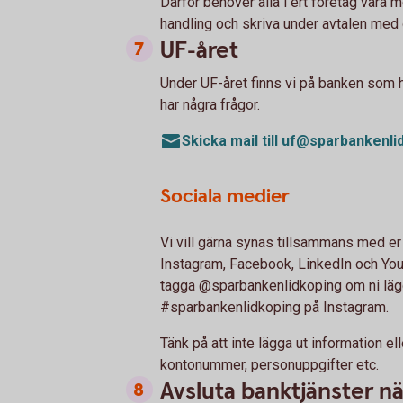
Därför behöver alla i ert företag vara
handling och skriva under avtalen med
UF-året
Under UF-året finns vi på banken som h
har några frågor.
Skicka mail till uf@sparbankenli
Sociala medier
Vi vill gärna synas tillsammans med er
Instagram, Facebook, LinkedIn och Yout
tagga @sparbankenlidkoping om ni lägg
#sparbankenlidkoping på Instagram.
Tänk på att inte lägga ut information el
kontonummer, personuppgifter etc.
Avsluta banktjänster nä