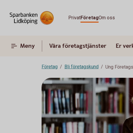
Privat
Företag
Om oss
Meny
Våra företagstjänster
Er ve
Företag
Bli företagskund
Ung Företag