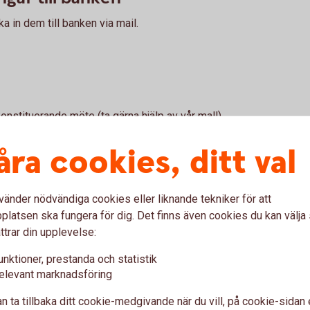
cka in dem till banken via mail.
konstituerande möte (ta gärna hjälp av vår mall)
ig (om någon i företaget är omyndig)
åra cookies, ditt val
r profil på ungforetagsamhet.se
nkenlidkoping.se
boka tid
vänder nödvändiga cookies eller liknande tekniker för att
latsen ska fungera för dig. Det finns även cookies du kan välj
nskat att de är korrekt ifyllda får ni ett bekräftelse-
ttrar din upplevelse:
ej att boka tid för möte på banken med en rådgivare
r.
unktioner, prestanda och statistik
elevant marknadsföring
aget behöver vara med på det bokade mötet på
n ta tillbaka ditt cookie-medgivande när du vill, på cookie-sidan 