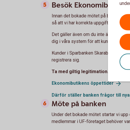
Besök Ekonomibutiken
under
Innan det bokade mötet på banken behöv
så att vi har korrekta uppgifter om dig
Det gäller även om du inte är kund i S
dig i våra system för att kunna starta u
Kunder i Sparbanken Skaraborg, Åse 
registrera sig.
Ta med giltig legitimation.
Ekonomibutikens
öppettider
Därför ställer banken frågor till ny
Möte på banken
Under det bokade mötet startar vi upp 
medlemmar i UF-företaget behöver va