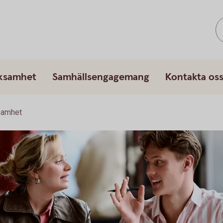
rksamhet
Samhällsengagemang
Kontakta os
samhet