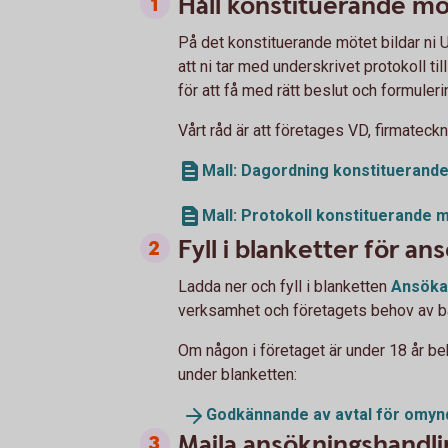
Håll konstituerande mö
På det konstituerande mötet bildar ni U
att ni tar med underskrivet protokoll t
för att få med rätt beslut och formuleri
Vårt råd är att företages VD, firmateck
Mall: Dagordning konstituerande
Mall: Protokoll konstituerande 
Fyll i blanketter för an
Ladda ner och fyll i blanketten
Ansöka
verksamhet och företagets behov av ba
Om någon i företaget är under 18 år 
under blanketten:
Godkännande av avtal för omy
Maila ansökningshandlin