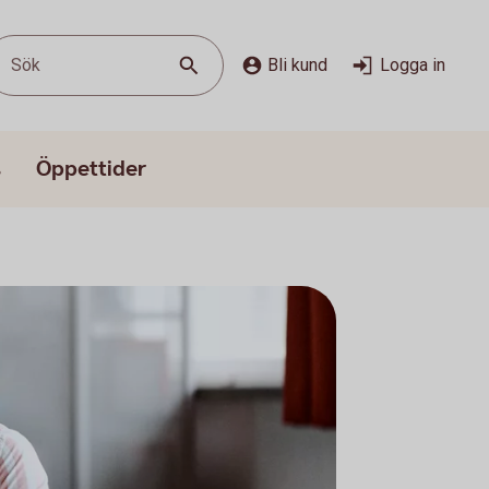
Sök
Bli kund
Logga in
s
Öppettider