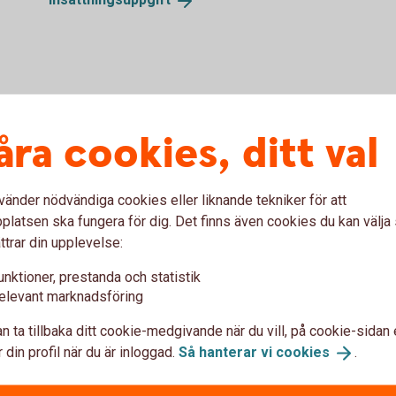
åra cookies, ditt val
vänder nödvändiga cookies eller liknande tekniker för att
rissatta. Tjänster med årsavgift kan du välja bort.
Tillbaka
latsen ska fungera för dig. Det finns även cookies du kan välj
ttrar din upplevelse:
unktioner, prestanda och statistik
elevant marknadsföring
rnetbanken för företag
n ta tillbaka ditt cookie-medgivande när du vill, på cookie-sidan 
 din profil när du är inloggad.
Så hanterar vi
cookies
.
 företag
Låneöversikt och kom