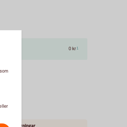
0 kr
1
a som
eller
mande dragningar