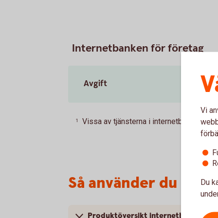
Internetbanken för företag
V
Avgift
Vi an
Vissa av tjänsterna i internetbanken är p
webbp
1
förbä
F
R
Så använder du inte
Du ka
under
Produktöversikt internetbanken för