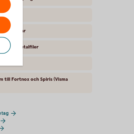
lbetalningar
vvisade betalfiler
 till Fortnox och Spiris (Visma
etag