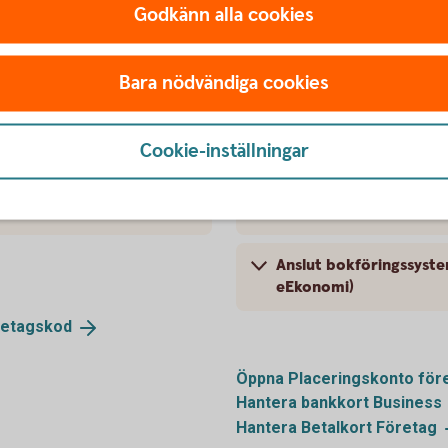
Godkänn alla cookies
Hitta IBAN och BIC
Bara nödvändiga cookies
Signeringshistorik på fi
Cookie-inställningar
Återrapportering och a
swishbetalning
Byt namn på konto
Anslut bokföringssystem
eEkonomi)
retagskod
Öppna Placeringskonto
för
Hantera bankkort
Business
Hantera Betalkort
Företag