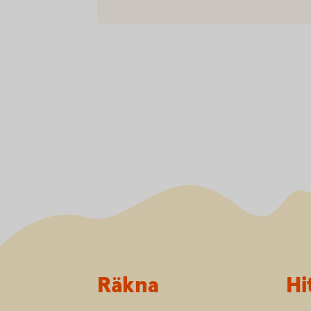
Sidfot
Räkna
Hi