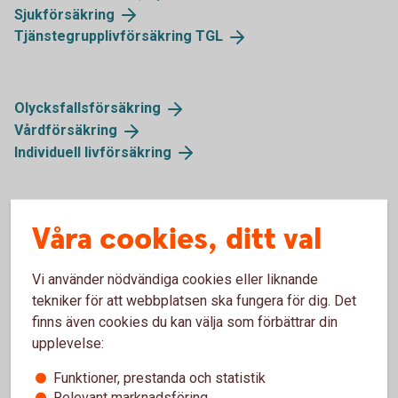
Sjukförsäkring
Tjänstegrupplivförsäkring
TGL
Olycksfallsförsäkring
Vårdförsäkring
Individuell
livförsäkring
Våra cookies, ditt val
Så fungerar pensionsplan
Vi använder nödvändiga cookies eller liknande
Pris
tekniker för att webbplatsen ska fungera för dig. Det
finns även cookies du kan välja som förbättrar din
upplevelse:
Skadeanmälan
Funktioner, prestanda och statistik
Försäkringsgivare
Relevant marknadsföring