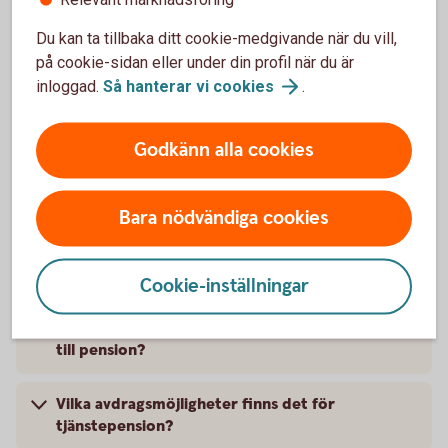
Du kan ta tillbaka ditt cookie-medgivande när du vill,
Mer information
på cookie-sidan eller under din profil när du är
inloggad.
Så hanterar vi
cookies
.
Godkänn alla cookies
Vanliga frågor om tjänstepension
för egenföretagare
Bara nödvändiga cookies
Varför är det viktigt för mig som
egenföretagare att spara till pension?
Cookie-inställningar
Hur mycket bör jag som egenföretagare spara
till pension?
Vilka avdragsmöjligheter finns det för
tjänstepension?