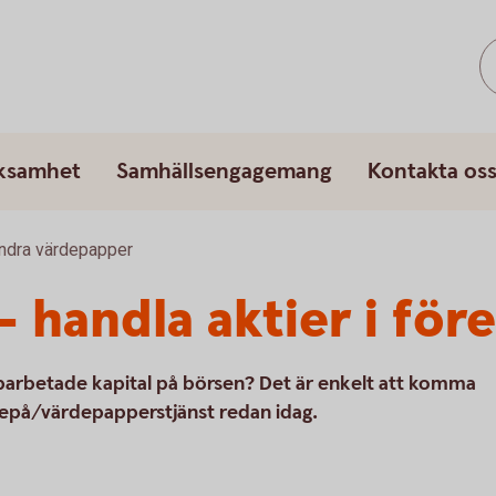
rksamhet
Samhällsengagemang
Kontakta os
andra värdepapper
 handla aktier i för
upparbetade kapital på börsen? Det är enkelt att komma
depå/värdepapperstjänst redan idag.