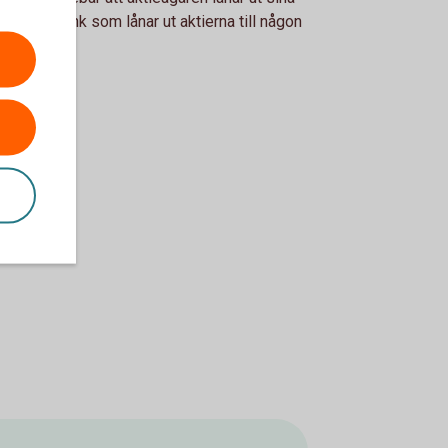
er till en bank som lånar ut aktierna till någon
n.
ielån