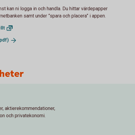
st kan ni logga in och handla. Du hittar värdepapper
rnetbanken samt under ”spara och placera” i appen.
llt
pdf)
yheter
r, aktierekommendationer,
ion och privatekonomi.