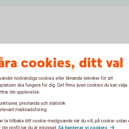
Ränteplaceringar
Ce
åra cookies, ditt val
ögre
Ränteplaceringar passar dig som vill placera
Pass
om
med låg risk.
att 
plac
vänder nödvändiga cookies eller liknande tekniker för att
Ränteplaceringar
latsen ska fungera för dig. Det finns även cookies du kan välj
Cert
ttrar din upplevelse:
unktioner, prestanda och statistik
Warranter
elevant marknadsföring
Ak
n ta tillbaka ditt cookie-medgivande när du vill, på cookie-sidan 
Med warranter tar du del av aktiers
 din profil när du är inloggad.
Så hanterar vi
cookies
.
ka
värdeförändring utan att köpa själva aktien.
Ett 