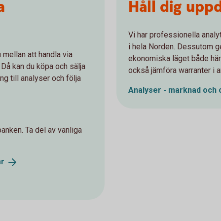
a
Håll dig upp
Vi har professionella anal
i hela Norden. Dessutom ge
u mellan att handla via
ekonomiska läget både här
 Då kan du köpa och sälja
också jämföra warranter i 
ng till analyser och följa
Analyser - marknad och
anken. Ta del av vanliga
ar