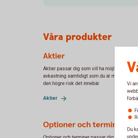
Våra produkter
Aktier
V
Aktier passar dig som vill ha möjlighet till h
avkastning samtidigt som du är medveten 
den högre risk det innebär.
Vi an
webbp
Aktier
förbä
F
R
Optioner och terminer
Du ka
under
Optioner och terminer passar dig som vill ö