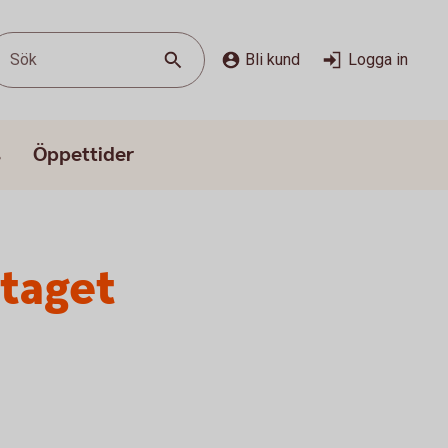
Sök
Bli kund
Logga in
s
Öppettider
etaget