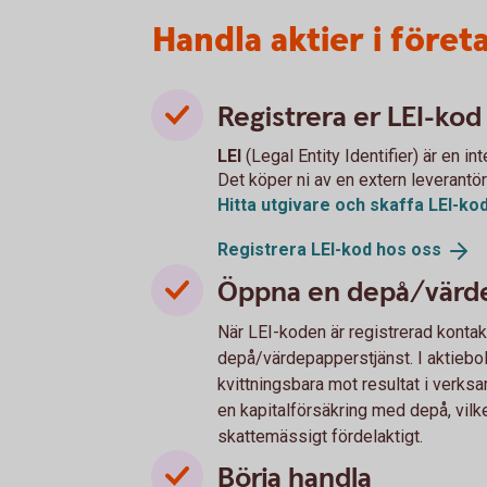
Handla aktier i före
Registrera er LEI-kod
LEI
(Legal Entity Identifier) är en i
Det köper ni av en extern leverantör
Hitta utgivare och skaffa
LEI-ko
Registrera LEI-kod hos
oss
Öppna en depå/värdep
När LEI-koden är registrerad kontak
depå/värdepapperstjänst. I aktiebola
kvittningsbara mot resultat i verksam
en kapitalförsäkring med depå, vilk
skattemässigt fördelaktigt.
Börja handla