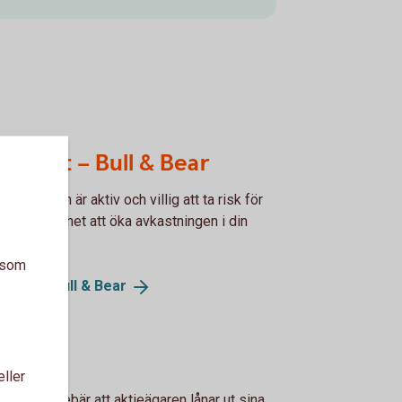
rtifikat – Bull & Bear
ar dig som är aktiv och villig att ta risk för
ha en möjlighet att öka avkastningen i din
ering.
a som
ifikat – Bull &
Bear
tielån
eller
aktielån innebär att aktieägaren lånar ut sina