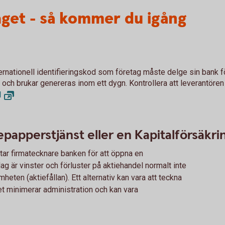
taget - så kommer du igång
nternationell identifieringskod som företag måste delge sin bank fö
 och brukar genereras inom ett dygn. Kontrollera att leverantören n
d
apperstjänst eller en Kapitalförsäkr
tar firmatecknare banken för att öppna en
g är vinster och förluster på aktiehandel normalt inte
heten (aktiefållan). Ett alternativ kan vara att teckna
et minimerar administration och kan vara