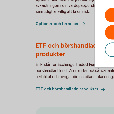
avkastningen i din värdepappershandel och
samtidigt är villig att ta en risk.
Optioner och
terminer
ETF och börshandlade
produkter
ETF står för Exchange Traded Fund, en
börshandlad fond. Vi erbjuder också warrante
certifikat och övriga börshandlade placeringa
ETF och börshandlade
produkter