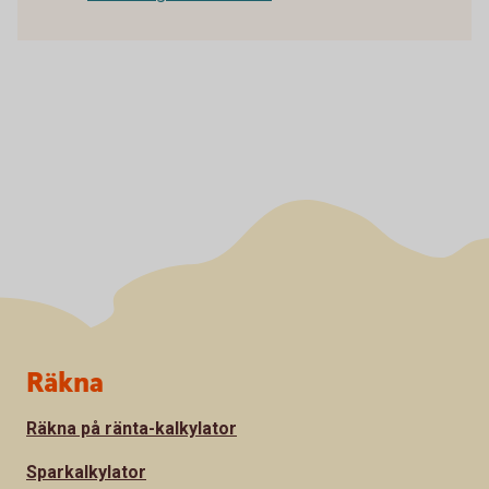
Sidfot
Räkna
Räkna på ränta-kalkylator
Sparkalkylator