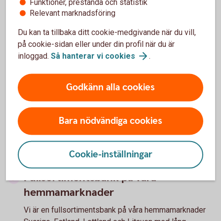
Funktioner, prestanda och statistik
Vid utlandsaffärer uppkommer ofta valutaflöden i
Relevant marknadsföring
annan valuta. Vi har flertal produkter och tjänster som
hjälper er hantera er valuta och valutarisk på ett
Du kan ta tillbaka ditt cookie-medgivande när du vill,
effektivt vis.
på cookie-sidan eller under din profil när du är
inloggad.
Så hanterar vi
cookies
.
Kontakta er kundansvarig eller bankkontor för att
höra mer.
Godkänn alla cookies
Valutasäkra er
affär
Bara nödvändiga cookies
Varför välja oss som partner?
Cookie-inställningar
Fullsortimentsbank på våra
hemmamarknader
Vi är en fullsortimentsbank på våra hemmamarknader