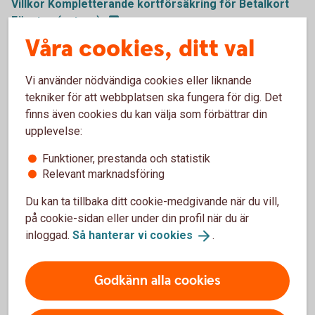
Villkor Kompletterande kortförsäkring för Betalkort
Företag
(extern)
Våra cookies, ditt val
Kontaktuppgifter till Trygg-Hansa
Vi använder nödvändiga cookies eller liknande
och skadeanmälan för Betalkort
tekniker för att webbplatsen ska fungera för dig. Det
Företag
finns även cookies du kan välja som förbättrar din
upplevelse:
Trygg-Hansa har gått ihop med Moderna Försäkringar. Du
Funktioner, prestanda och statistik
kan göra skadeanmälan för Betalkort Företag på deras
Relevant marknadsföring
webbplats.
Du kan ta tillbaka ditt cookie-medgivande när du vill,
Skadeanmälan via webbplats
(trygghansa.se)
på cookie-sidan eller under din profil när du är
inloggad.
Så hanterar vi
cookies
.
Övriga frågor
kort@trygghansa.se
Godkänn alla cookies
Mejl
010-263 1707
Telefon