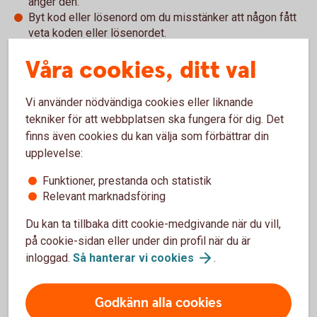
anger den.
Byt kod eller lösenord om du misstänker att någon fått
veta koden eller lösenordet.
Spärra ditt företagskort omedelbart om du förlorat det
Våra cookies, ditt val
eller misstänker att någon använder det.
Förvara inte anteckning om din kod tillsammans med
ditt kort.
Vi använder nödvändiga cookies eller liknande
Du får aldrig avslöja kod eller lösenord för någon.
tekniker för att webbplatsen ska fungera för dig. Det
finns även cookies du kan välja som förbättrar din
Läs mer om vad som gäller i villkoren för ditt företagskort
upplevelse:
och för respektive tjänst kopplad till kortet.
Funktioner, prestanda och statistik
Relevant marknadsföring
Du kan ta tillbaka ditt cookie-medgivande när du vill,
Personlig kod (PIN-kod)
på cookie-sidan eller under din profil när du är
inloggad.
Så hanterar vi
cookies
.
Den personliga koden, som även kallas PIN-kod, består av
fyra siffror. Om du har beställt ett nytt kort får du ett PIN-
kodskuvert hemskickat. På ditt bankkort Business kan du
Godkänn alla cookies
byta koden när du vill i någon av uttagsautomaterna från