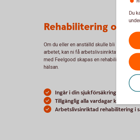
R
Du ka
under
Rehabilitering och re
Om du eller en anställd skulle bli sjukskriven
arbetet, kan ni få arbetslivsinriktat rehabil
med Feelgood skapas en rehabiliteringsplan f
hälsan.
Ingår i din sjukförsäkring
Tillgänglig alla vardagar klockan 
Arbetslivsinriktad rehabilitering