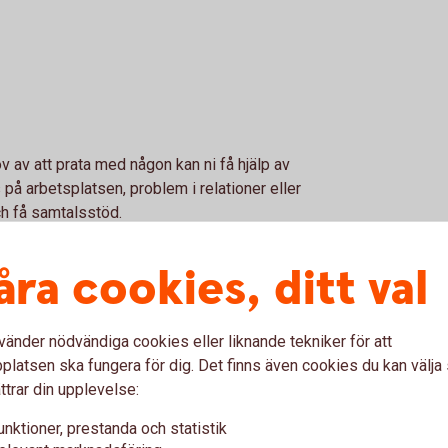
v av att prata med någon kan ni få hjälp av
på arbetsplatsen, problem i relationer eller
ch få samtalsstöd.
åra cookies, ditt val
Så fungerar samtalsstö
vänder nödvändiga cookies eller liknande tekniker för att
gnet och du är anonym
Pris
latsen ska fungera för dig. Det finns även cookies du kan välj
ttrar din upplevelse:
Kontaktvägar samtalss
unktioner, prestanda och statistik