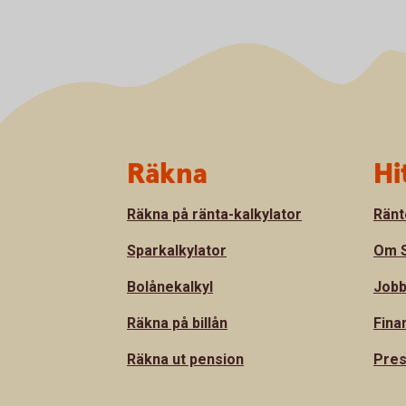
Sidfot
Räkna
Hi
Räkna på ränta-kalkylator
Ränt
Sparkalkylator
Om S
Bolånekalkyl
Jobb
Räkna på billån
Fina
Räkna ut pension
Pre