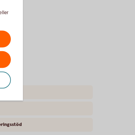
eller
ingsstöd
eringsstöd