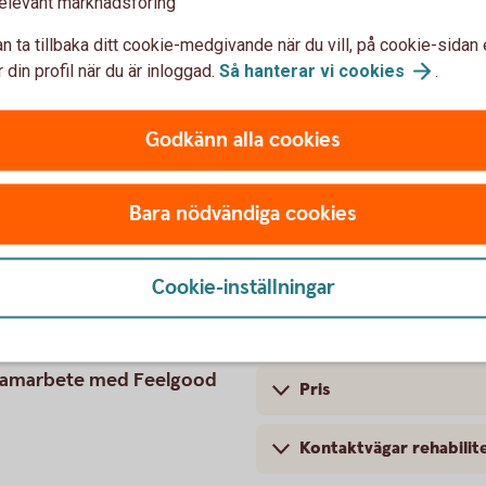
elevant marknadsföring
n ta tillbaka ditt cookie-medgivande när du vill, på cookie-sidan 
 din profil när du är inloggad.
Så hanterar vi
cookies
.
habiliteringsplan
Godkänn alla cookies
 och behöva hjälp att komma tillbaka till
iteringsstöd via sjukförsäkringen. Tillsammans
ör att komma tillbaka till arbetet - och
Bara nödvändiga cookies
Cookie-inställningar
Så fungerar rehabiliter
08.00-17.00
 i samarbete med Feelgood
Pris
Kontaktvägar rehabilit