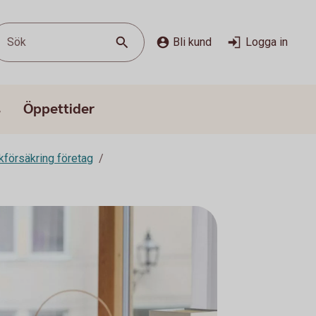
Sök
Bli kund
Logga in
s
Öppettider
kförsäkring företag