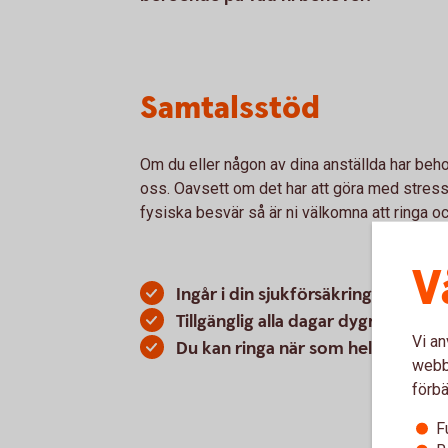
Samtalsstöd
Om du eller någon av dina anställda har beho
oss. Oavsett om det har att göra med stress 
fysiska besvär så är ni välkomna att ringa o
V
Ingår i din sjukförsäkring
Tillgänglig alla dagar dygnet runt
Vi an
Du kan ringa när som helst på dy
webbp
förbä
F