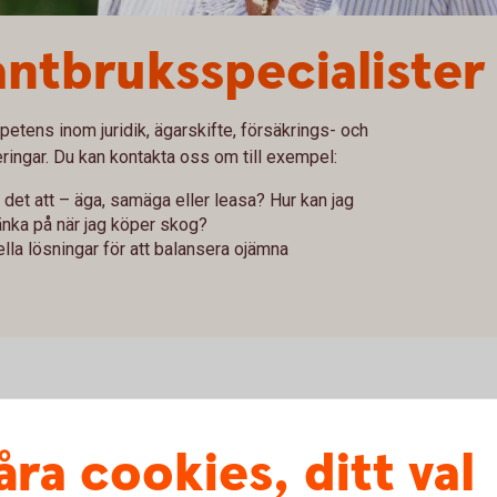
antbruksspecialister
petens inom juridik, ägarskifte, försäkrings- och
ringar. Du kan kontakta oss om till exempel:
 det att – äga, samäga eller leasa? Hur kan jag
änka på när jag köper skog?
ella lösningar för att balansera ojämna
åra cookies, ditt val
ukare ute på din gård. Det ger oss en bättre