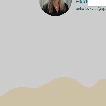
+46 510-54 55 61
sofia.lovkvist@sp