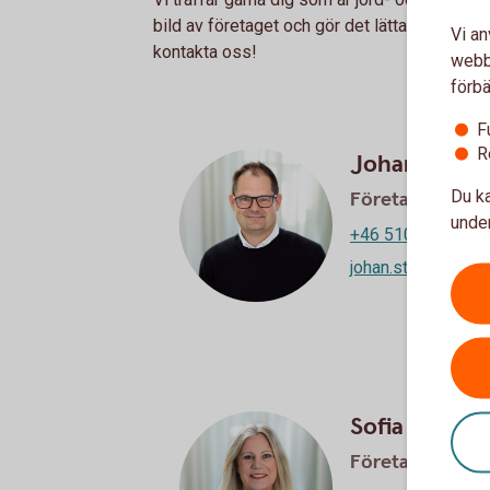
bild av företaget och gör det lättare att dis
Vi an
kontakta oss!
webbp
förbä
F
R
Johan Stens
Du ka
Företagsrådgiv
under
+46 510-54 55 93
johan.stensson@s
Sofia Lövkvis
Företagsrådgiv