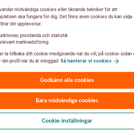
kutera kring drift och ekonomi. Välkommen att
vänder nödvändiga cookies eller liknande tekniker för att
latsen ska fungera för dig. Det finns även cookies du kan välj
ttrar din upplevelse:
unktioner, prestanda och statistik
elevant marknadsföring
son
Li
n ta tillbaka ditt cookie-medgivande när du vill, på cookie-sidan 
are Skog och Lantbruk
För
 din profil när du är inloggad.
Så hanterar vi
cookies
.
+46 
parbankenlidkoping.se
lind
Godkänn alla cookies
Bara nödvändiga cookies
t
Cookie-inställningar
are Skog och Lantbruk