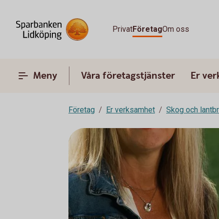
Privat
Företag
Om oss
Meny
Våra företagstjänster
Er ve
Företag
Er verksamhet
Skog och lantb