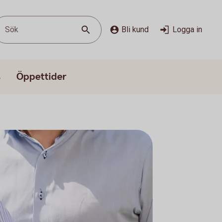
Sök
Bli kund
Logga in
s
Öppettider