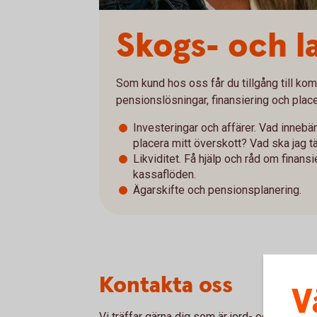
Skogs- och l
Som kund hos oss får du tillgång till kom
pensionslösningar, finansiering och place
Investeringar och affärer. Vad innebär
placera mitt överskott? Vad ska jag t
Likviditet. Få hjälp och råd om finansi
kassaflöden.
Ägarskifte och pensionsplanering.
Kontakta oss
V
Vi träffar gärna dig som är jord- och skogsbr