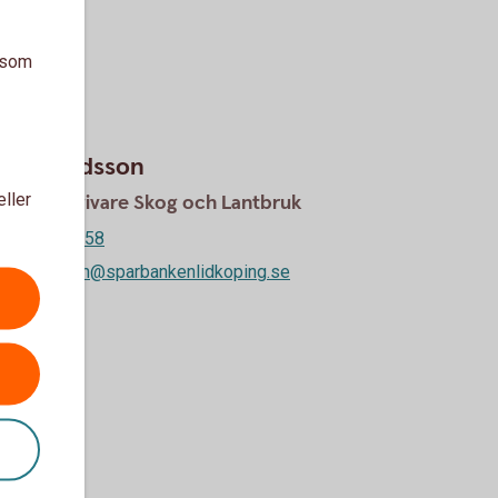
a som
nda Ewaldsson
eller
etagsrådgivare Skog och Lantbruk
510-54 55 58
a.ewaldsson@sparbankenlidkoping.se