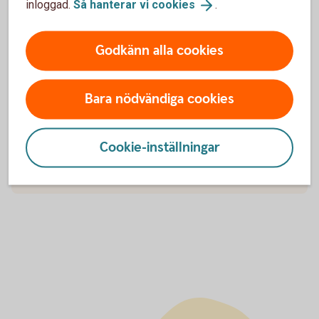
inloggad.
Så hanterar vi
cookies
.
Kan jag kontrollera avgiften för ett kortköp som
Godkänn alla cookies
gjorts tidigare?
Ingår alla avgifter i kostnaden för en
Bara nödvändiga cookies
transaktion?
Kan avgiften skilja sig från när jag räknar ut i
Cookie-inställningar
kalkylatorn tills att transaktionen debiteras mitt
konto?