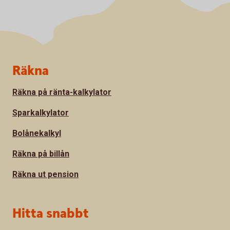
Sidfot
Räkna
Räkna på ränta-kalkylator
Sparkalkylator
Bolånekalkyl
Räkna på billån
Räkna ut pension
Hitta snabbt