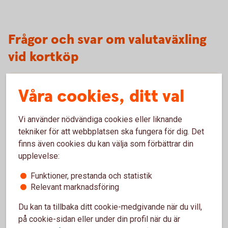
Frågor och svar om valutaväxling
vid kortköp
Varför har ni en funktion för att jämföra avgiften
Våra cookies, ditt val
för valutaväxling?
Vi använder nödvändiga cookies eller liknande
När kan jag ha nytta av att jämföra avgiften?
tekniker för att webbplatsen ska fungera för dig. Det
finns även cookies du kan välja som förbättrar din
Har bankens valutaväxlingspåslag ändrats?
upplevelse:
Funktioner, prestanda och statistik
Var kan jag se den faktiska valutaväxlingskursen
Relevant marknadsföring
som jag fick på ett köp?
Du kan ta tillbaka ditt cookie-medgivande när du vill,
Kan jag kontrollera avgiften för en valutaväxling
på cookie-sidan eller under din profil när du är
på ett framtida kortköp?