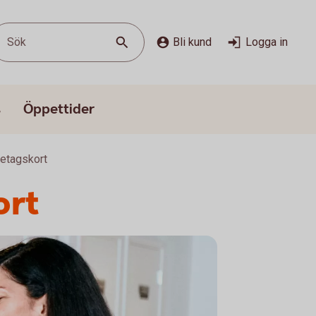
Sök
Bli kund
Logga in
s
Öppettider
retagskort
ort