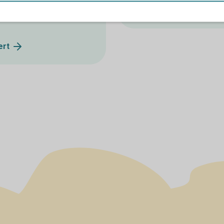
. Du får aldrig avslöja kod
kom då ihåg att meddela di
ert