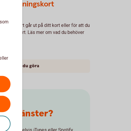
 ersättningskort
a som
tiden snart går ut på ditt kort eller för att du
t ett nytt kort. Läs mer om vad du behöver
.
eller
ta behöver du göra
onstjänster?
ter, exempelvis iTunes eller Spotify,