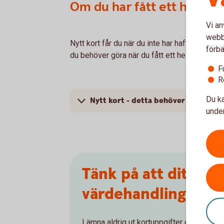
Om du har fått ett helt nyt
Vi an
webbp
Nytt kort får du när du inte har haft företag
förbä
du behöver göra när du fått ett helt nytt kort.
F
R
Du ka
Nytt kort - detta behöver du göra
under
Tänk på att ditt kor
värdehandling
Lämna aldrig ut kortuppgifter eller kode