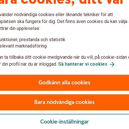
t kort
Om du har fått ett
vänder nödvändiga cookies eller liknande tekniker för att
latsen ska fungera för dig. Det finns även cookies du kan välj
skort tidigare. Läs mer om vad
Utbyteskort får du när giltighets
ttrar din upplevelse:
av någon anledning har beställ
göra när du fått ett utbyteskort
unktioner, prestanda och statistik
elevant marknadsföring
n ta tillbaka ditt cookie-medgivande när du vill, på cookie-sidan 
 din profil när du är inloggad.
Så hanterar vi
cookies
.
Fått utbyteskort - det
Godkänn alla cookies
t är en
Har du
Bara nödvändiga cookies
prenumerati
Cookie-inställningar
r via e-post, Facebook, om
Har du prenumerationstjäns