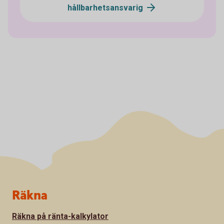
hållbarhetsansvarig
Sidfot
Räkna
Räkna på ränta-kalkylator