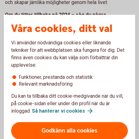
och skapar jämlika möjligheter genom hela livet.
Om du tittar tillbaka på 2024 – såg du några
hållbarhetstrender?
Våra cookies, ditt val
Ja, vi blev tydligare med hållbarhetsinformation så att alla
kunder som sparade i gröna eller mörkgröna fonder kunde
Vi använder nödvändiga cookies eller liknande
se hur hållbart deras sparande var.
tekniker för att webbplatsen ska fungera för dig. Det
Behöver jag välja mellan att pensionsspara eller att
finns även cookies du kan välja som förbättrar din
investera hållbart?
upplevelse:
Nej, när du pensionssparar till dig eller dina anställda så kan
Funktioner, prestanda och statistik
du välja en hållbar pensionsplan. Alla fonder i Swedbank har
Relevant marknadsföring
ett grundkrav på hållbarhet när du pensionssparar och
pengarna investeras per automatik i dessa pensionsfonder
Du kan ta tillbaka ditt cookie-medgivande när du vill,
om du inte gör andra aktiva val. Så sparandet kan göra gott
på cookie-sidan eller under din profil när du är
både för din egen och vår gemensamma framtid.
inloggad.
Så hanterar vi
cookies
.
Något du vill skicka med den som funderar på
pensionen eller försäkringar?
Godkänn alla cookies
Som bank har vi en omsorgsplikt gentemot våra kunder och