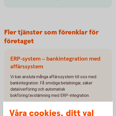
Fler tjänster som förenklar för
företaget
ERP-system – bankintegration med
affärssystem
Vi kan ansluta många affärssystem till oss med
bankintegration. Få smidiga betalningar, säker
dataöverföring och automatisk
bokföring/avstämning med ERP-integration.
ERP-system - bankintegration med
Våra cookies, ditt val
affärssystem