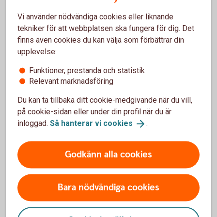
Vi använder nödvändiga cookies eller liknande
tekniker för att webbplatsen ska fungera för dig. Det
finns även cookies du kan välja som förbättrar din
upplevelse:
Få hjälp av inkassobolaget Lowell om
Funktioner, prestanda och statistik
ni inte får betalt i tid
Relevant marknadsföring
Som kund hos oss har ert företag ett fördelaktigt
Du kan ta tillbaka ditt cookie-medgivande när du vill,
upplägg och pris hos inkassobolaget Lowell, som
på cookie-sidan eller under din profil när du är
har specialkunskap och erfarenhet av att driva in
inloggad.
Så hanterar vi
cookies
.
skulder på ett professionellt sätt.
Inkasso och
inkassobolag
Godkänn alla cookies
Bara nödvändiga cookies
e-bokföring med Speedledger