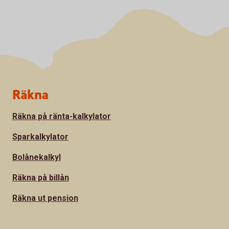
Sidfot
Räkna
Räkna på ränta-kalkylator
Sparkalkylator
Bolånekalkyl
Räkna på billån
Räkna ut pension