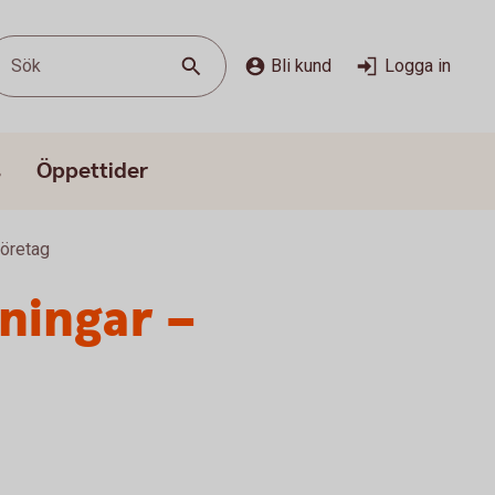
Sök
Bli kund
Logga in
s
Öppettider
Företag
lningar –