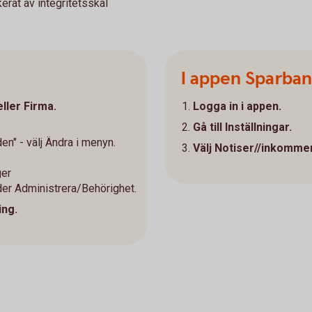
rat av integritetsskäl
I appen Sparba
ller Firma.
Logga in i appen.
Gå till Inställningar.
en" - välj Ändra i menyn.
Välj Notiser//inkomme
ger
der Administrera/Behörighet.
ing.