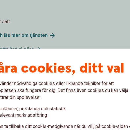
 sätt.
ch läs mer om
tjänsten
etta kan ni
göra
åra cookies, ditt val
port
vänder nödvändiga cookies eller liknande tekniker för att
latsen ska fungera för dig. Det finns även cookies du kan välj
omna Swishbetalningar i internetbanken. Följ
ttrar din upplevelse:
unktioner, prestanda och statistik
elevant marknadsföring
n ta tillbaka ditt cookie-medgivande när du vill, på cookie-sidan 