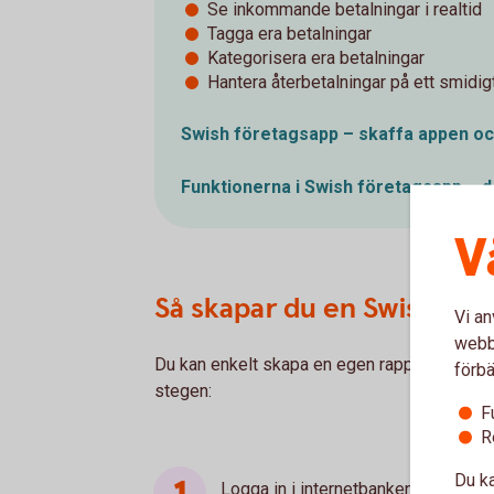
Se inkommande betalningar i realtid
Tagga era betalningar
Kategorisera era betalningar
Hantera återbetalningar på ett smidigt
Swish företagsapp – skaffa appen o
Funktionerna i Swish företagsapp – d
V
Så skapar du en Swish-rap
Vi an
webbp
Du kan enkelt skapa en egen rapport för ink
förbä
stegen:
F
R
Du ka
Logga in i internetbanken