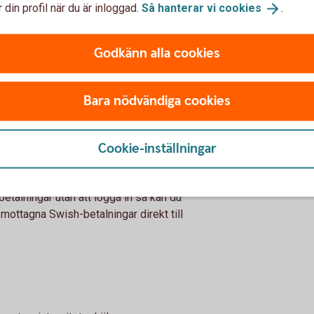
 din profil när du är inloggad.
Så hanterar vi
cookies
.
 – Swish – Swish funktioner
Godkänn alla cookies
Bara nödvändiga cookies
gar utan att logga in med
Cookie-inställningar
Internetbanken Företag, Internetbanken Firma
etalningar utan att logga in så kan du
 mottagna Swish-betalningar direkt till