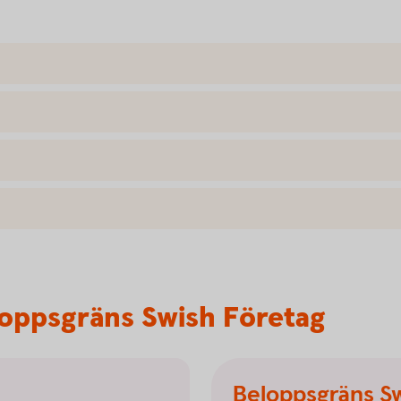
loppsgräns Swish Företag
Beloppsgräns S