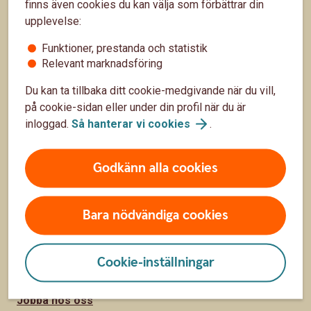
finns även cookies du kan välja som förbättrar din
Sidfot
Räkna
upplevelse:
Funktioner, prestanda och statistik
Räkna på ränta-kalkylator
Relevant marknadsföring
Sparkalkylator
Du kan ta tillbaka ditt cookie-medgivande när du vill,
på cookie-sidan eller under din profil när du är
Bolånekalkyl
inloggad.
Så hanterar vi
cookies
.
Räkna på billån
Räkna ut pension
Godkänn alla cookies
Hitta snabbt
Bara nödvändiga cookies
Räntor, priser och kurser
Cookie-inställningar
Om Sparbanken Lidköping
Jobba hos oss