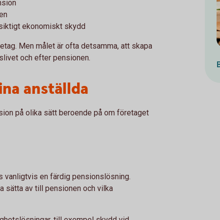
nsion
gen
gsiktigt ekonomiskt skydd
öretag. Men målet är ofta detsamma, att skapa
livet och efter pensionen.
ina anställda
sion på olika sätt beroende på om företaget
s vanligtvis en färdig pensionslösning.
 sätta av till pensionen och vilka
gghetslösningar, till exempel skydd vid