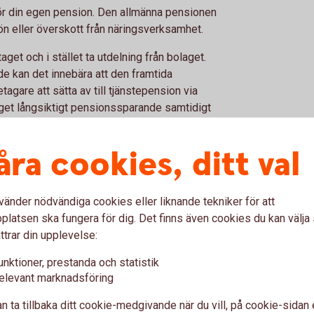
ör din egen pension. Den allmänna pensionen
ön eller överskott från näringsverksamhet.
aget och i stället ta utdelning från bolaget.
e kan det innebära att den framtida
tagare att sätta av till tjänstepension via
eget långsiktigt pensionssparande samtidigt
framtiden.
åra cookies, ditt val
ed trygghetsförsäkringar
vänder nödvändiga cookies eller liknande tekniker för att
rsäkringar som stärker den ekonomiska
latsen ska fungera för dig. Det finns även cookies du kan välj
pel:
ttrar din upplevelse:
tt pensionspremier fortsätter att betalas vid
unktioner, prestanda och statistik
elevant marknadsföring
ning vid sjukskrivning
n ta tillbaka ditt cookie-medgivande när du vill, på cookie-sidan 