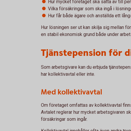
Hur mycket företaget ska sätta av till pe
Vilka försäkringar som ska ingå i lösnin
Hur får både ägare och anställda ett lån
Hur lösningen ser ut kan skilja sig mellan f
en stabil ekonomisk grund både under arbets
Tjänstepension för d
Som arbetsgivare kan du erbjuda tjänstepen
har kollektivavtal eller inte.
Med kollektivavtal
Om företaget omfattas av kollektivavtal finn
Avtalet reglerar hur mycket arbetsgivaren ska
försäkringar som ingår.
Kollektivavtal innehåller ofta även andra try