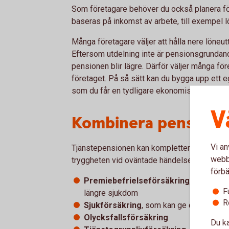
Som företagare behöver du också planera f
baseras på inkomst av arbete, till exempel l
Många företagare väljer att hålla nere löneutt
Eftersom utdelning inte är pensionsgrundand
pensionen blir lägre. Därför väljer många före
företaget. På så sätt kan du bygga upp ett 
som du får en tydligare ekonomisk plan för 
V
Kombinera pension m
Vi an
Tjänstepensionen kan kompletteras med fö
webbp
tryggheten vid oväntade händelser. Till exem
förbä
Premiebefrielseförsäkring
, som gör a
F
längre sjukdom
R
Sjukförsäkring
, som kan ge extra ersätt
Olycksfallsförsäkring
Du ka