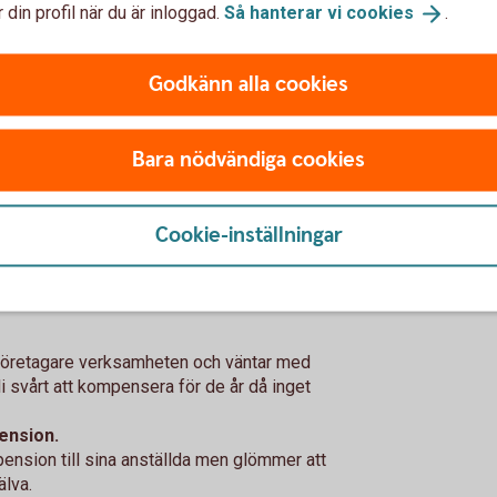
onomiskt skydd till familjen vid dödsfall
 din profil när du är inloggad.
Så hanterar vi
cookies
.
lgång till vård
mer heltäckande skydd för både företagare
Godkänn alla cookies
Bara nödvändiga cookies
g tjänstepension i mindre
Cookie-inställningar
tag är det inte ovanligt att vissa delar
igen exempel är:
 företagare verksamheten och väntar med
 svårt att kompensera för de år då inget
ension.
ension till sina anställda men glömmer att
älva.