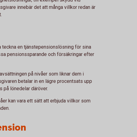
givare innebär det att många villkor redan är
.
lva teckna en tjänstepensionslösning för sina
passa pensionssparande och försäkringar efter
savsättningen på nivåer som liknar dem i
tsgivaren betalar in en lägre procentsats upp
s på lönedelar däröver.
våer kan vara ett sätt att erbjuda villkor som
aden.
ension