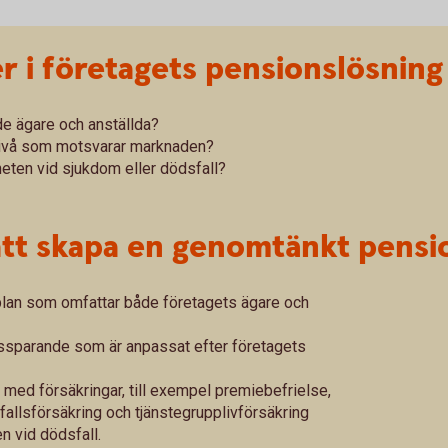
er i företagets pensionslösning
de ägare och anställda?
nivå som motsvarar marknaden?
heten vid sjukdom eller dödsfall?
 att skapa en genomtänkt pensi
plan som omfattar både företagets ägare och
onssparande som är anpassat efter företagets
ed försäkringar, till exempel premiebefrielse,
sfallsförsäkring och tjänstegrupplivförsäkring
n vid dödsfall.