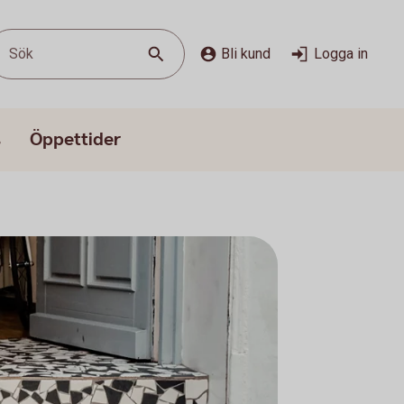
Sök
Bli kund
Logga in
s
Öppettider