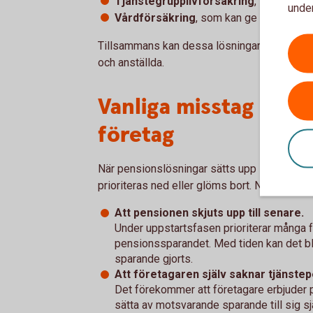
Tjänstegrupplivförsäkring
, som ger ek
under
Vårdförsäkring
, som kan ge snabbare til
Tillsammans kan dessa lösningar skapa ett 
och anställda.
Vanliga misstag krin
företag
När pensionslösningar sätts upp i mindre före
prioriteras ned eller glöms bort. Några vanl
Att pensionen skjuts upp till senare.
Under uppstartsfasen prioriterar många
pensionssparandet. Med tiden kan det bli
sparande gjorts.
Att företagaren själv saknar tjänstep
Det förekommer att företagare erbjuder p
sätta av motsvarande sparande till sig sj