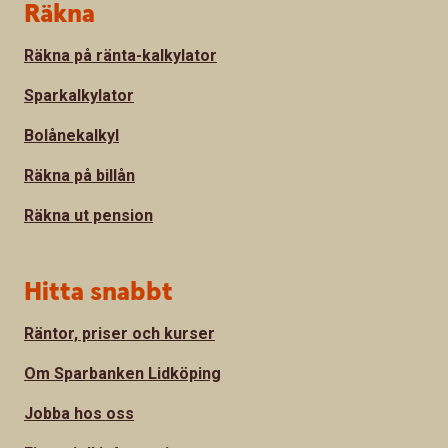
Sidfot
Räkna
Räkna på ränta-kalkylator
Sparkalkylator
Bolånekalkyl
Räkna på billån
Räkna ut pension
Hitta snabbt
Räntor, priser och kurser
Om Sparbanken Lidköping
Jobba hos oss