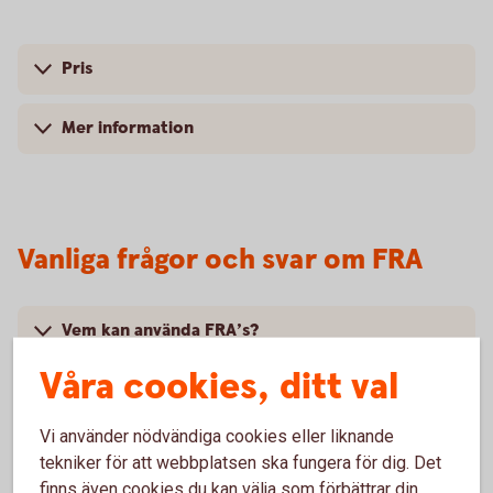
Pris
Mer information
Vanliga frågor och svar om FRA
Vem kan använda FRA’s?
Våra cookies, ditt val
Vilken löptid har FRA’s?
Vi använder nödvändiga cookies eller liknande
Vilket är det lägsta beloppet som kan handlas?
tekniker för att webbplatsen ska fungera för dig. Det
finns även cookies du kan välja som förbättrar din