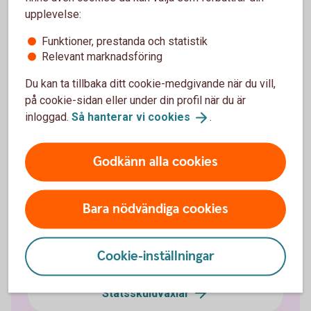
upplevelse:
Funktioner, prestanda och statistik
Relevant marknadsföring
Ränteplaceringar
Du kan ta tillbaka ditt cookie-medgivande när du vill,
Bostadsobligationer
på cookie-sidan eller under din profil när du är
inloggad.
Så hanterar vi
cookies
.
Certifikat
Godkänn alla cookies
Företagsobligationer
Bara nödvändiga cookies
Realobligationer
Cookie-inställningar
Ränteterminer
Statsskuldväxlar