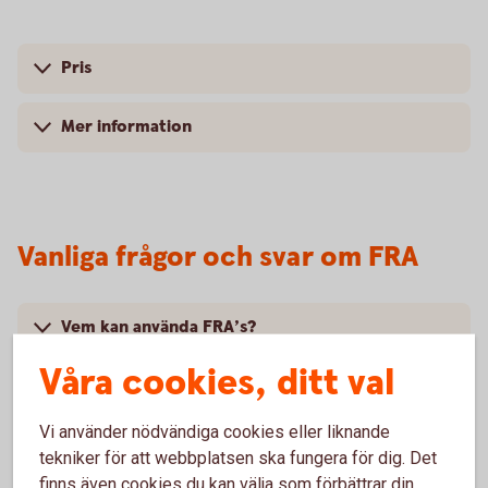
Pris
Mer information
Vanliga frågor och svar om FRA
Vem kan använda FRA’s?
Våra cookies, ditt val
Vilken löptid har FRA’s?
Vi använder nödvändiga cookies eller liknande
Vilket är det lägsta beloppet som kan handlas?
tekniker för att webbplatsen ska fungera för dig. Det
finns även cookies du kan välja som förbättrar din