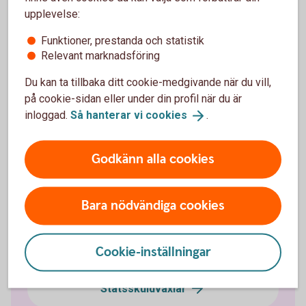
upplevelse:
Funktioner, prestanda och statistik
Relevant marknadsföring
Ränteplaceringar
Du kan ta tillbaka ditt cookie-medgivande när du vill,
Bostadsobligationer
på cookie-sidan eller under din profil när du är
inloggad.
Så hanterar vi
cookies
.
Certifikat
Godkänn alla cookies
Företagsobligationer
Bara nödvändiga cookies
Realobligationer
Cookie-inställningar
Ränteterminer
Statsskuldväxlar