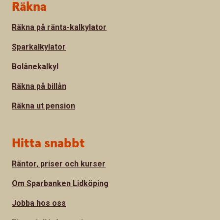
Sidfot
Räkna
Räkna på ränta-kalkylator
Sparkalkylator
Bolånekalkyl
Räkna på billån
Räkna ut pension
Hitta snabbt
Räntor, priser och kurser
Om Sparbanken Lidköping
Jobba hos oss