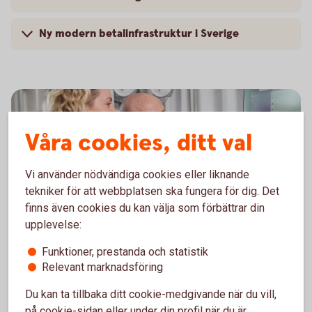
Ny modern betalinfrastruktur i Sverige
Våra cookies, ditt val
Vi använder nödvändiga cookies eller liknande
tekniker för att webbplatsen ska fungera för dig. Det
finns även cookies du kan välja som förbättrar din
upplevelse:
Hantera er ekonomi på ett
Funktioner, prestanda och statistik
Relevant marknadsföring
enkelt,
snabbt
och
säkert
Du kan ta tillbaka ditt cookie-medgivande när du vill,
sätt med bankintegration.
på cookie-sidan eller under din profil när du är