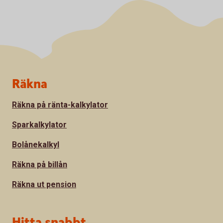
Sidfot
Räkna
Räkna på ränta-kalkylator
Sparkalkylator
Bolånekalkyl
Räkna på billån
Räkna ut pension
Hitta snabbt