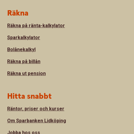
Sidfot
Räkna
Räkna på ränta-kalkylator
Sparkalkylator
Bolånekalkyl
Räkna på billån
Räkna ut pension
Hitta snabbt
Räntor, priser och kurser
Om Sparbanken Lidköping
Jobba hos oss