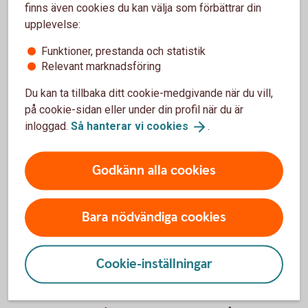
finns även cookies du kan välja som förbättrar din
Young family with baby going over finances at home
upplevelse:
Hur finansierar du ett
Funktioner, prestanda och statistik
företagsköp?
Relevant marknadsföring
Ett företagsköp är ofta en stor investering. Med en
Du kan ta tillbaka ditt cookie-medgivande när du vill,
genomtänkt finansiering som tar höjd för både köpet
på cookie-sidan eller under din profil när du är
och tiden efter övertagandet skapar du bättre
inloggad.
Så hanterar vi
cookies
.
förutsättningar för en bra start.
Godkänn alla cookies
Så finansierar du ett
företagsköp
Bara nödvändiga cookies
Du kanske också är intresserad av
Cookie-inställningar
Private Banking för entreprenörer