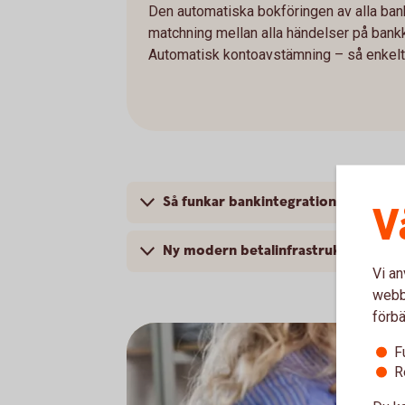
Den automatiska bokföringen av alla bank
matchning mellan alla händelser på bank
Automatisk kontoavstämning – så enkelt 
Så funkar bankintegrationen
V
Ny modern betalinfrastruktur i Sver
Vi an
webbp
förbä
F
R