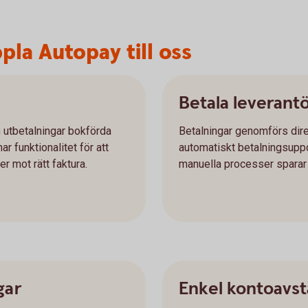
pla Autopay till oss
Betala leverant
h utbetalningar bokförda
Betalningar genomförs dire
r funktionalitet för att
automatiskt betalningsuppd
r mot rätt faktura.
manuella processer sparar n
gar
Enkel kontoavs