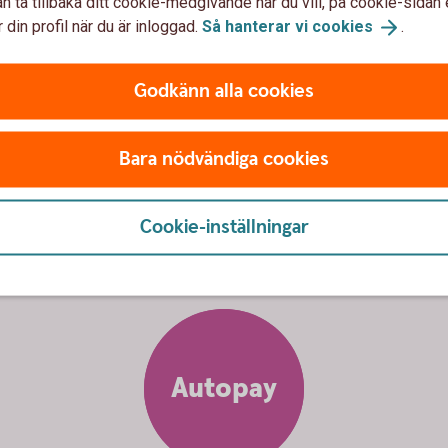
n ta tillbaka ditt cookie-medgivande när du vill, på cookie-sidan 
 din profil när du är inloggad.
Så hanterar vi
cookies
.
Godkänn alla cookies
i på ett
enkelt,
snabbt
och
säk
Bara nödvändiga cookies
Cookie-inställningar
Autopay