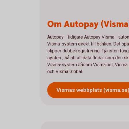
Om Autopay (Visma
Autopay - tidigare Autopay Visma - autom
Visma-system direkt till banken. Det spara
slipper dubbelregistrering. Tjänsten fu
system, så att all data flödar som den s
Visma-system såsom Visma.net, Visma C
och Visma Global.
Vismas webbplats
(visma.se