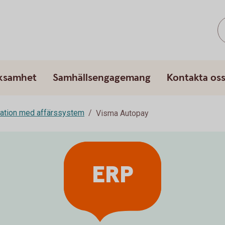
rksamhet
Samhällsengagemang
Kontakta os
ration med affärssystem
Visma Autopay
ERP