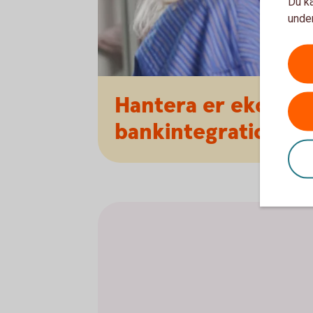
Du ka
under
Hantera er ekonom
bankintegration.