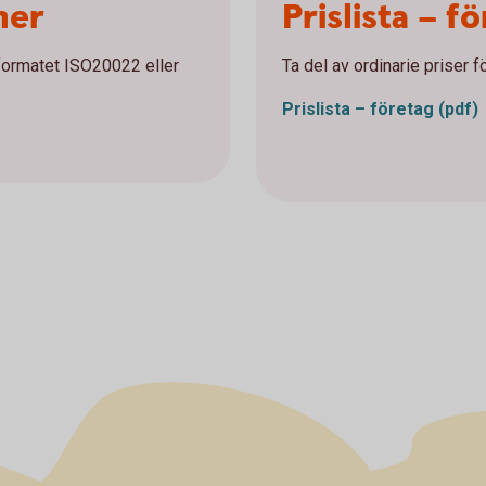
ner
Prislista – f
lformatet ISO20022 eller
Ta del av ordinarie priser f
Prislista – företag
(pdf)