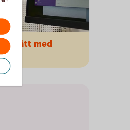
eller
ert
sätt med