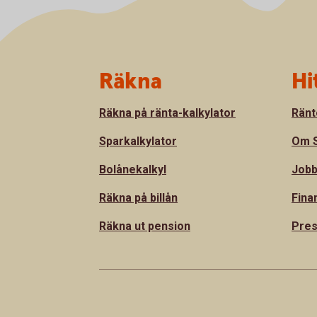
Sidfot
Räkna
Hi
Räkna på ränta-kalkylator
Ränt
Sparkalkylator
Om S
Bolånekalkyl
Jobb
Räkna på billån
Fina
Räkna ut pension
Pre