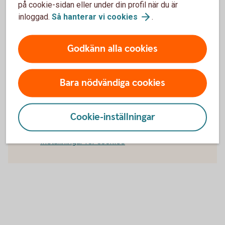
internetbanken för företag.
på cookie-sidan eller under din profil när du är
inloggad.
Så hanterar vi
cookies
.
Frågor och svar om internetbanken för
företag
Godkänn alla cookies
Bara nödvändiga cookies
För att se detta innehåll behöver du först
godkänna cookies för Funktioner, prestanda
Cookie-inställningar
och statistik.
Inställningar för cookies