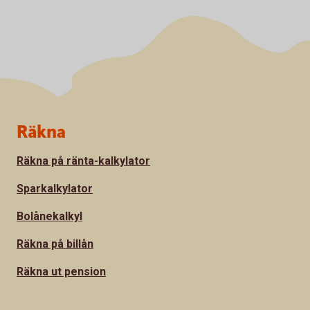
Sidfot
Räkna
Räkna på ränta-kalkylator
Sparkalkylator
Bolånekalkyl
Räkna på billån
Räkna ut pension