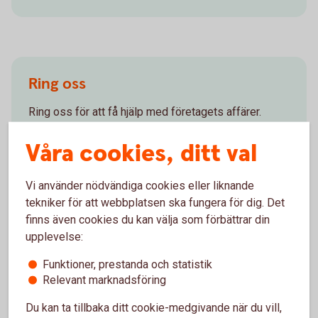
Ring oss
Ring oss för att få hjälp med företagets affärer.
Våra cookies, ditt val
Ring 0771-33 44 33
Vi använder nödvändiga cookies eller liknande
tekniker för att webbplatsen ska fungera för dig. Det
finns även cookies du kan välja som förbättrar din
Vanliga frågor och svar -
upplevelse:
internetbanken för företag
Funktioner, prestanda och statistik
Relevant marknadsföring
Få svar på dina frågor om beloppsgränser, lönelista,
elektronisk faktura och mycket mer som gäller
Du kan ta tillbaka ditt cookie-medgivande när du vill,