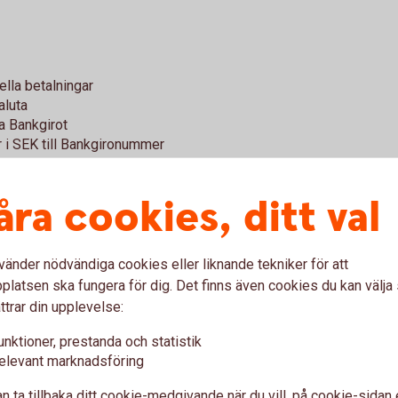
lla betalningar
aluta
a Bankgirot
i SEK till Bankgironummer
ig som kund
åra cookies, ditt val
er ta emot information i ISO20022-baserade
vänder nödvändiga cookies eller liknande tekniker för att
er ni säkerställa följande punkter:
latsen ska fungera för dig. Det finns även cookies du kan välj
ör att ert affärssystem/ekonomiprogram kan
ttrar din upplevelse:
de betalnings- och avprickningstjänster ni har
t nya formatet ISO20022
unktioner, prestanda och statistik
Sparbank för att teckna avtal om det nya
elevant marknadsföring
aktuella för ISO20022. Det gäller även för
n ta tillbaka ditt cookie-medgivande när du vill, på cookie-sidan 
våra filtjänster