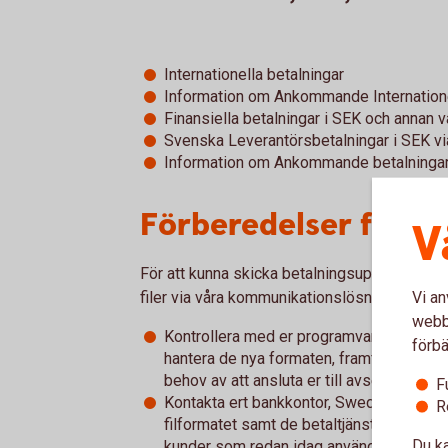
Internationella betalningar
Information om Ankommande Internatione
Finansiella betalningar i SEK och annan v
Svenska Leverantörsbetalningar i SEK vi
Information om Ankommande betalningar 
Förberedelser för d
V
För att kunna skicka betalningsuppdrag ell
Vi an
filer via våra kommunikationslösningar behöv
webbp
Kontrollera med er programvaruleverant
förbä
hantera de nya formaten, framför allt för 
behov av att ansluta er till avseende de
F
Kontakta ert bankkontor, Swedbank eller 
R
filformatet samt de betaltjänster som är 
Du ka
kunder som redan idag använder någon av 