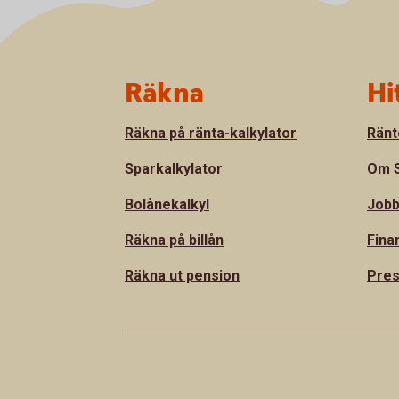
Sidfot
Räkna
Hi
Räkna på ränta-kalkylator
Ränt
Sparkalkylator
Om S
Bolånekalkyl
Jobb
Räkna på billån
Fina
Räkna ut pension
Pre