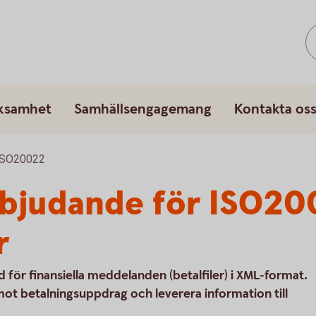
rksamhet
Samhällsengagemang
Kontakta os
ISO20022
bjudande för ISO20
r
 för finansiella meddelanden (betalfiler) i XML-format.
ot betalningsuppdrag och leverera information till