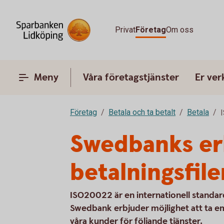
Privat
Företag
Om oss
Meny
Våra företagstjänster
Er ve
Företag
Betala och ta betalt
Betala
Swedbanks er
betalningsfile
ISO20022 är en internationell standard
Swedbank erbjuder möjlighet att ta em
våra kunder för följande tjänster.