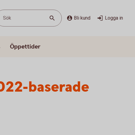
Sök
Bli kund
Logga in
s
Öppettider
022-baserade