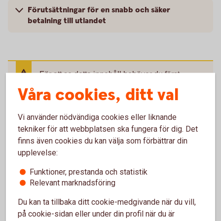
Förutsättningar för en snabb och säker
betalning till utlandet
För att se detta innehåll behöver du först
godkänna cookies för Funktioner, prestanda
Våra cookies, ditt val
och statistik.
Inställningar för cookies
Vi använder nödvändiga cookies eller liknande
tekniker för att webbplatsen ska fungera för dig. Det
finns även cookies du kan välja som förbättrar din
upplevelse:
Funktioner, prestanda och statistik
Relevant marknadsföring
Du kan ta tillbaka ditt cookie-medgivande när du vill,
på cookie-sidan eller under din profil när du är