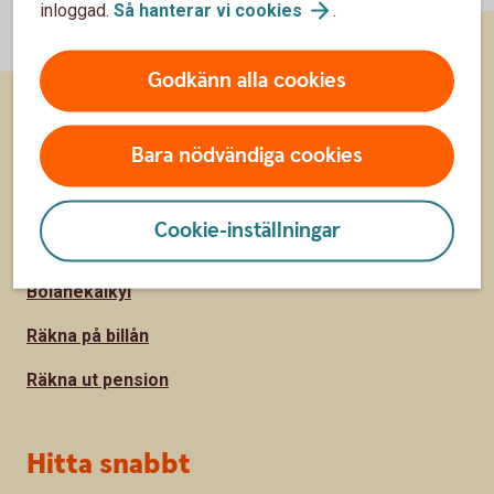
inloggad.
Så hanterar vi
cookies
.
Godkänn alla cookies
Sidfot
Räkna
Bara nödvändiga cookies
Räkna på ränta-kalkylator
Cookie-inställningar
Sparkalkylator
Bolånekalkyl
Räkna på billån
Räkna ut pension
Hitta snabbt