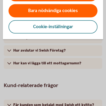
Hur skapar jag en Swish-rapport för inkomna
betalningar?
Bara nödvändiga cookies
Hur aktiverar vi Swish-notiser för att slippa
logga in?
Cookie-inställningar
Hur skapar och skriver vi ut vår QR-kod?
Hur avslutar vi Swish Företag?
Hur kan vi lägga till ett mottagarnamn?
Kund-relaterade frågor
Får kunden som betalat med Swish ett kvitto?