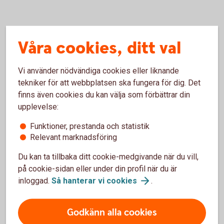
Swish Företag – vanliga frågor och
Våra cookies, ditt val
svar
Vi använder nödvändiga cookies eller liknande
Kom igång
tekniker för att webbplatsen ska fungera för dig. Det
finns även cookies du kan välja som förbättrar din
upplevelse:
Var kan vi beställa Swish Företag?
Funktioner, prestanda och statistik
Relevant marknadsföring
Vad behöver jag för behörighet för att beställa
Du kan ta tillbaka ditt cookie-medgivande när du vill,
Swish Företag?
på cookie-sidan eller under din profil när du är
inloggad.
Så hanterar vi
cookies
.
Får notis om att jag saknar rätt behörighet /
inte är ansluten som administratör
Godkänn alla cookies