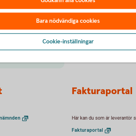
Godkänn alla cookies
Internetban
Bara nödvändiga cookies
akturor? Vi erbjuder en
Sköt bankärenden smidigt o
att ta emot e-fakturor
ekonomi och affärer, dygnet
Cookie-inställningar
Internetbanken
företag
t
Fakturaportal
snämnden
Här kan du som är leverantör sk
Fakturaportal