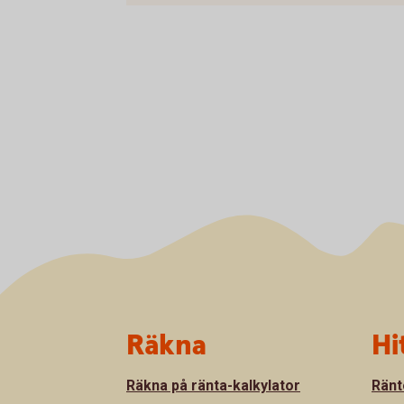
Sidfot
Räkna
Hi
Räkna på ränta-kalkylator
Ränt