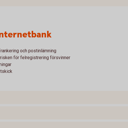
 internetbank
 frankering och postinlämning
risken för felregistrering försvinner
ningar
tskick