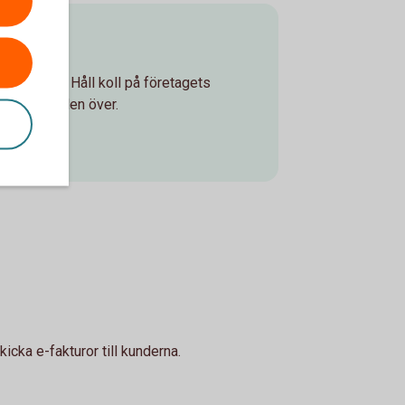
ken
ch säkert. Håll koll på företagets
 runt, världen över.
icka e-fakturor till kunderna.