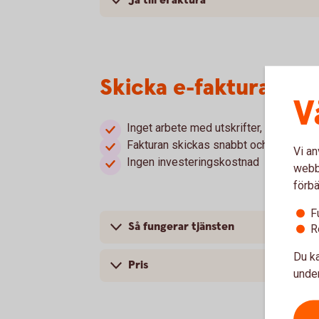
Ja till eFaktura
Skicka e-faktura via 
V
Inget arbete med utskrifter, kuverterin
Fakturan skickas snabbt och säkert
Vi an
Ingen investeringskostnad
webbp
förbä
F
Så fungerar tjänsten
R
Du ka
Pris
under