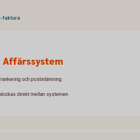
e-faktura
n Affärssystem
 frankering och postinlämning
 skickas direkt mellan systemen