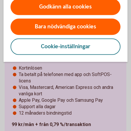
Godkänn alla cookies
Kortterminal och
betalterminal
Bara nödvändiga cookies
Pay Trend – gör din telefon till
Cookie-inställningar
betalterminal
Kortinlösen
Ta betalt på telefonen med app och SoftPOS-
licens
Visa, Mastercard, American Express och andra
vanliga kort
Apple Pay, Google Pay och Samsung Pay
Support alla dagar
12 månaders bindningstid
99 kr/mån + från 0,79 %/transaktion