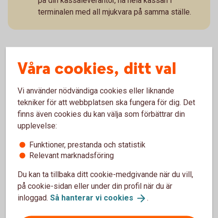
på din kassaleverantör, ha hela kassan i
terminalen med all mjukvara på samma ställe.
Våra cookies, ditt val
Pay Classic – fysisk betalterminal
Vi använder nödvändiga cookies eller liknande
Kortinlösen
tekniker för att webbplatsen ska fungera för dig. Det
Betalterminal
finns även cookies du kan välja som förbättrar din
Visa, Mastercard, American Express och andra
upplevelse:
vanliga kort
Apple Pay, Google Pay och Samsung Pay
Funktioner, prestanda och statistik
24 timmars utbytesservice
Relevant marknadsföring
Support alla dagar
Du kan ta tillbaka ditt cookie-medgivande när du vill,
36 månaders bindningstid (välj12 eller 24
månader mot en extra kostnad)
på cookie-sidan eller under din profil när du är
inloggad.
Så hanterar vi
cookies
.
Från 199 kr/mån + 0,79 %/transaktion