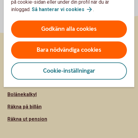
på cookie-sidan eller under din profil när du är
inloggad.
Så hanterar vi
cookies
.
Godkänn alla cookies
Bara nödvändiga cookies
Sidfot
Räkna
Räkna på ränta-kalkylator
Cookie-inställningar
Sparkalkylator
Bolånekalkyl
Räkna på billån
Räkna ut pension