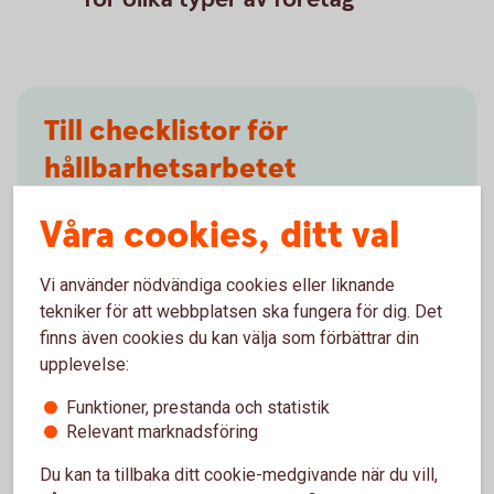
Till checklistor för
hållbarhetsarbetet
Våra cookies, ditt val
Checklista Bostadsrättsförening
(pdf)
Checklista Skog- och lantbruk
(pdf)
Checklista Fastighetsbolag
(pdf)
Vi använder nödvändiga cookies eller liknande
Checklista Företag
(pdf)
tekniker för att webbplatsen ska fungera för dig. Det
finns även cookies du kan välja som förbättrar din
upplevelse:
Funktioner, prestanda och statistik
Relevant marknadsföring
Du kan ta tillbaka ditt cookie-medgivande när du vill,