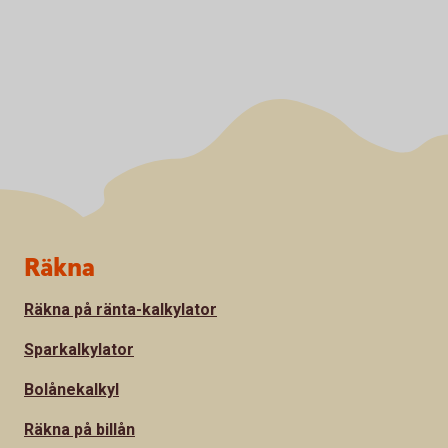
Sidfot
Räkna
Räkna på ränta-kalkylator
Sparkalkylator
Bolånekalkyl
Räkna på billån