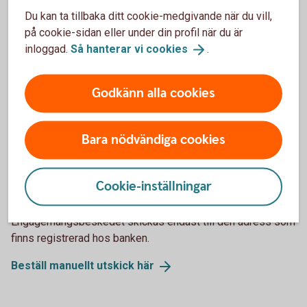
ta del av engagemangsbeskedet i internetbanken. Om du
Du kan ta tillbaka ditt cookie-medgivande när du vill,
behöver beställa ett extra engagemangsbesked kan du i
på cookie-sidan eller under din profil när du är
internetbanken välja att detta skickas direkt till revisorn.
inloggad.
Så hanterar vi
cookies
.
Godkänn alla cookies
Manuell utskift
Om du inte vill eller inte kan beställa
Bara nödvändiga cookies
engagemangsbeskedet via Internetbanken kan banken
manuellt skriva ut och posta det till dig.
Cookie-inställningar
Pris: 300kr/st.
Engagemangsbeskedet skickas endast till den adress som
finns registrerad hos banken.
Beställ manuellt utskick
här