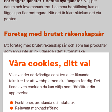
Företagets tjänster > Beställ nya tjänster
. Välj per
datum och leveransadress. I samma beställning kan du
lägga upp fler mottagare. När det är klart skickas det via
posten.
Företag med brutet räkenskapsår
Ett företag med brutet räkenskapsår och som har produkter
som ännu inte är inkluderade i det automatiska
engagemangsbeskedet måste alltid göra en
Våra cookies, ditt val
kompletterande beställning via internetbanken. Detta måste
göras för att få all information per bokslutsdatum som till
Vi använder nödvändiga cookies eller liknande
exempelvis fonder, försäkringar, autoplan och värdepapper.
tekniker för att webbplatsen ska fungera för dig. Det
finns även cookies du kan välja som förbättrar din
Så här tar din revisor enklast del
upplevelse:
av engagemangsbeskedet
Funktioner, prestanda och statistik
Relevant marknadsföring
Du kan själv ge din revisor behörighet att både beställa och