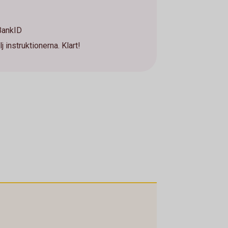
 BankID
j instruktionerna. Klart!