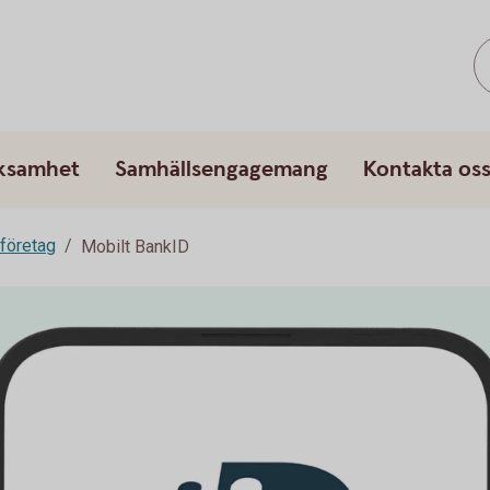
rksamhet
Samhällsengagemang
Kontakta os
 företag
Mobilt BankID