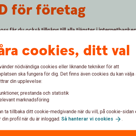
D för företag
ss får du också tillgång till alla tjänster i internetbanke
nkelt kan hantera företagets ekonomi. Observera att det
åra cookies, ditt val
ivatpersoner.
vänder nödvändiga cookies eller liknande tekniker för att
latsen ska fungera för dig. Det finns även cookies du kan välj
ttrar din upplevelse:
unktioner, prestanda och statistik
elevant marknadsföring
n ta tillbaka ditt cookie-medgivande när du vill, på cookie-sidan 
rhetsdosa?
 din profil när du är inloggad.
Så hanterar vi
cookies
.
kan användas både privat och till företaget)