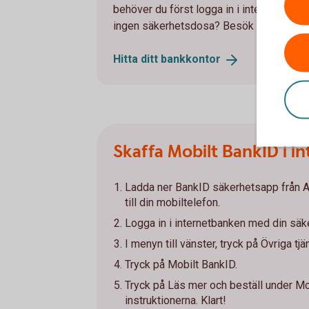
behöver du först logga in i internetbank
ingen säkerhetsdosa? Besök ett av våra k
Hitta ditt
bankkontor
Skaffa Mobilt BankID i 
Ladda ner BankID säkerhetsapp från A
till din mobiltelefon.
Logga in i internetbanken med din sä
I menyn till vänster, tryck på Övriga tjä
Tryck på Mobilt BankID.
Tryck på Läs mer och beställ under Mo
instruktionerna. Klart!