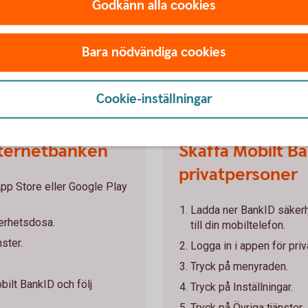
Godkänn alla cookies
en för privatpersoner med säkerhetsdosa. Har du
ontor så hjälper vi dig.
Bara nödvändiga cookies
Cookie-inställningar
internetbanken
Skaffa Mobilt Ba
privatpersoner
pp Store eller Google Play
Ladda ner BankID säkerh
kerhetsdosa.
till din mobiltelefon.
nster.
Logga in i appen för pr
Tryck på menyraden.
bilt BankID och följ
Tryck på Inställningar.
Tryck på Övriga tjänster.