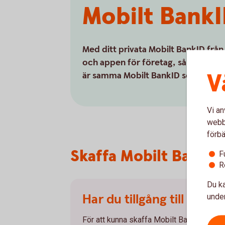
Mobilt BankI
Med ditt privata Mobilt BankID från o
och appen för företag, så att du e
V
är samma Mobilt BankID som för pr
Vi an
webbp
förbä
Skaffa Mobilt BankID
F
R
Du ka
Har du tillgång till säke
under
För att kunna skaffa Mobilt BankID (som 