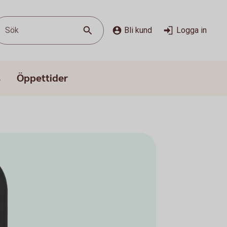
Sök
Bli kund
Logga in
s
Öppettider