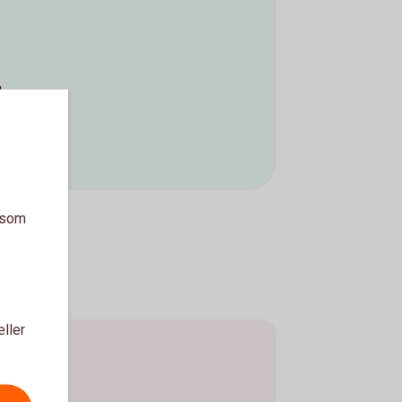
n
a som
eller