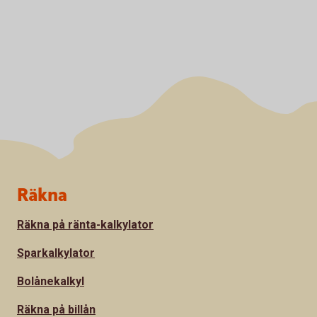
Sidfot
Räkna
Räkna på ränta-kalkylator
Sparkalkylator
Bolånekalkyl
Räkna på billån