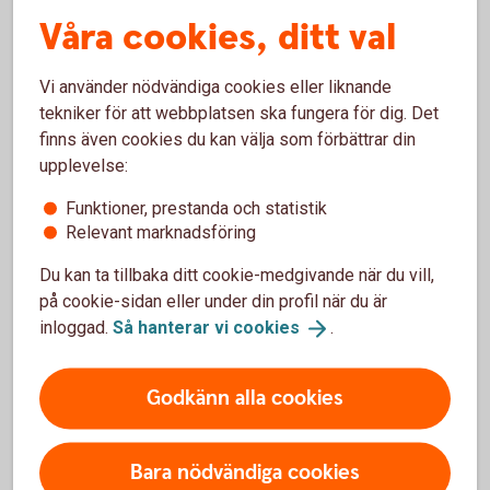
Våra cookies, ditt val
Skaffa Mobilt BankID i appen för
Vi använder nödvändiga cookies eller liknande
tekniker för att webbplatsen ska fungera för dig. Det
privatpersoner
finns även cookies du kan välja som förbättrar din
upplevelse:
Ladda ner BankID säkerhetsapp från App Store eller
Google Play till din mobiltelefon.
Funktioner, prestanda och statistik
Relevant marknadsföring
Logga in i appen för privatpersoner med din
säkerhetsdosa.
Du kan ta tillbaka ditt cookie-medgivande när du vill,
Tryck på menyraden.
på cookie-sidan eller under din profil när du är
Tryck på Inställningar.
inloggad.
Så hanterar vi
cookies
.
Tryck på Övriga tjänster.
Tryck på Mobilt BankID.
Godkänn alla cookies
Tryck på Beställ Mobilt BankID
Godkänn villkoren och följ instruktionerna. Klart!
Bara nödvändiga cookies