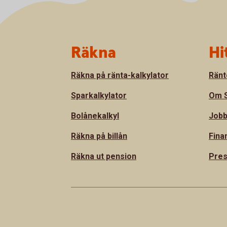
Sidfot
Räkna
Hi
Räkna på ränta-kalkylator
Ränt
Sparkalkylator
Om S
Bolånekalkyl
Jobb
Räkna på billån
Fina
Räkna ut pension
Pre