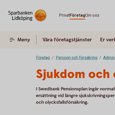
Privat
Företag
Om oss
Meny
Våra företagstjänster
Er ve
Företag
Pension och försäkring
Admini
Sjukdom och o
I Swedbank Pensionsplan ingår normal
ersättning vid längre sjukskrivningsp
och olycksfallsförsäkring.