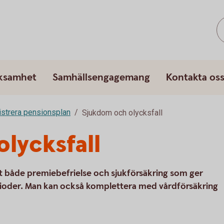
rksamhet
Samhällsengagemang
Kontakta os
strera pensionsplan
Sjukdom och olycksfall
lycksfall
t både premiebefrielse och sjukförsäkring som ger
erioder. Man kan också komplettera med vårdförsäkring