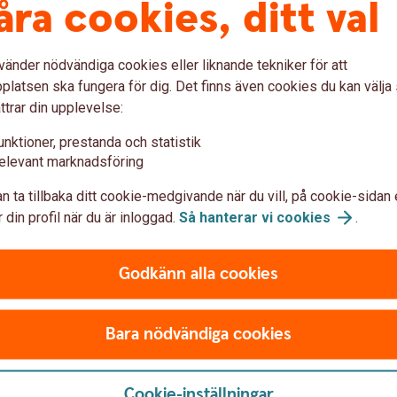
åra cookies, ditt val
som komplettering)
mplettering)
vänder nödvändiga cookies eller liknande tekniker för att
latsen ska fungera för dig. Det finns även cookies du kan välj
ttrar din upplevelse:
unktioner, prestanda och statistik
elevant marknadsföring
n ta tillbaka ditt cookie-medgivande när du vill, på cookie-sidan 
Sjukvårdsup
 din profil när du är inloggad.
Så hanterar vi
cookies
.
ng
vårdplanerin
Godkänn alla cookies
Folksam ömsesidig sakför
0771-968 636
Bara nödvändiga cookies
Cookie-inställningar