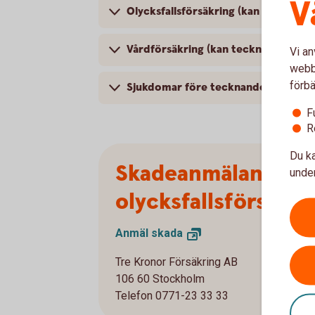
V
Olycksfallsförsäkring (kan tecknas 
Vårdförsäkring (kan tecknas som ko
Vi an
webbp
förbä
Sjukdomar före tecknandet
F
R
Du ka
Skadeanmälan
under
olycksfallsförsäkri
Anmäl
skada
Tre Kronor Försäkring AB
106 60 Stockholm
Telefon 0771-23 33 33