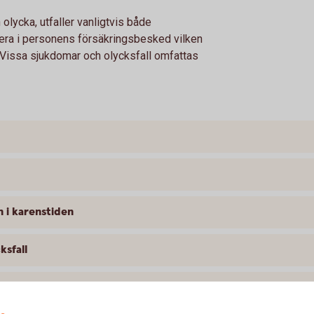
n olycka, utfaller vanligtvis både
lera i personens försäkringsbesked vilken
g. Vissa sjukdomar och olycksfall omfattas
n i karenstiden
ksfall