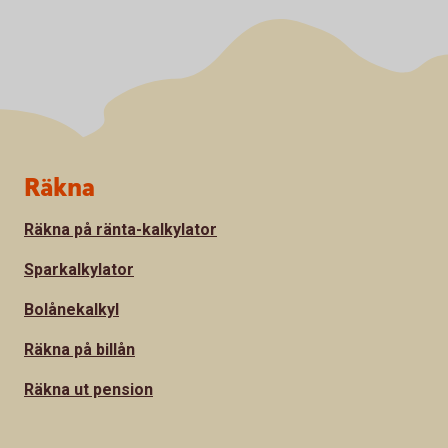
Sidfot
Räkna
Räkna på ränta-kalkylator
Sparkalkylator
Bolånekalkyl
Räkna på billån
Räkna ut pension