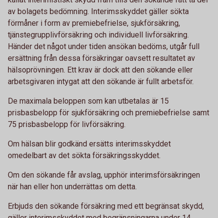
av bolagets bedömning. Interimsskyddet gäller sökta
förmåner i form av premiebefrielse, sjukförsäkring,
tjänstegrupplivförsäkring och individuell livförsäkring.
Händer det något under tiden ansökan bedöms, utgår full
ersättning från dessa försäkringar oavsett resultatet av
hälsoprövningen. Ett krav är dock att den sökande eller
arbetsgivaren intygat att den sökande är fullt arbetsför.
De maximala beloppen som kan utbetalas är 15
prisbasbelopp för sjukförsäkring och premiebefrielse samt
75 prisbasbelopp för livförsäkring.
Om hälsan blir godkänd ersätts interimsskyddet
omedelbart av det sökta försäkringsskyddet.
Om den sökande får avslag, upphör interimsförsäkringen
när han eller hon underrättas om detta.
Erbjuds den sökande försäkring med ett begränsat skydd,
gäller interimsskyddet med begränsningarna under 14