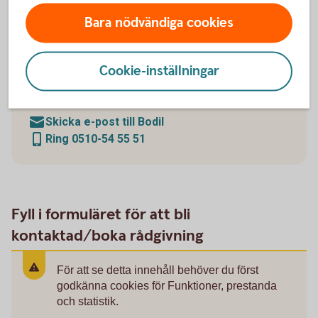
försäkringsspecialist och hjälper dig som företagare
att ordna så du får ett bra pensions- och
Bara nödvändiga cookies
försäkringsupplägg för dig och dina anställda.
Hennes uppgift är att finnas tillgänglig för dig som
Cookie-inställningar
en samarbetspartner i dina pensions- och
försäkringsfrågor.
Skicka e-post till Bodil
Ring 0510-54 55 51
Fyll i formuläret för att bli
kontaktad/boka rådgivning
För att se detta innehåll behöver du först
godkänna cookies för Funktioner, prestanda
och statistik.