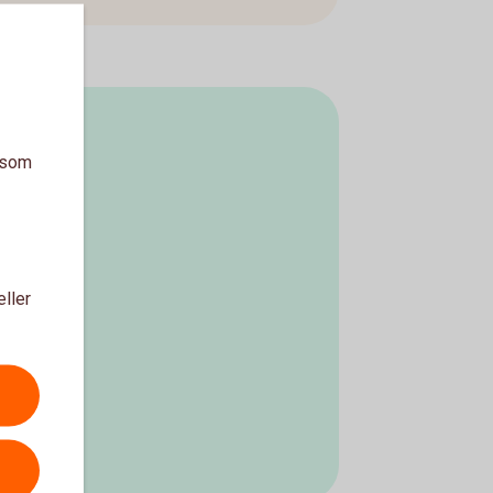
a som
eller