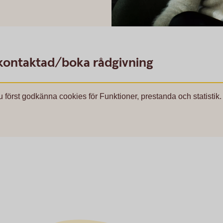
Bodil, försäkringsspecialist
li kontaktad/boka rådgivning
u först godkänna cookies för Funktioner, prestanda och statistik.