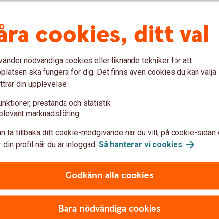
åra cookies, ditt val
vänder nödvändiga cookies eller liknande tekniker för att
latsen ska fungera för dig. Det finns även cookies du kan välj
Kontakta oss
ttrar din upplevelse:
unktioner, prestanda och statistik
elevant marknadsföring
n ta tillbaka ditt cookie-medgivande när du vill, på cookie-sidan 
 din profil när du är inloggad.
Så hanterar vi
cookies
.
oss
Godkänn alla cookies
r och röda dagar.
Bara nödvändiga cookies