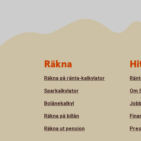
Sidfot
Räkna
Hi
Räkna på ränta-kalkylator
Ränt
Sparkalkylator
Om S
Bolånekalkyl
Jobb
Räkna på billån
Fina
Räkna ut pension
Pre