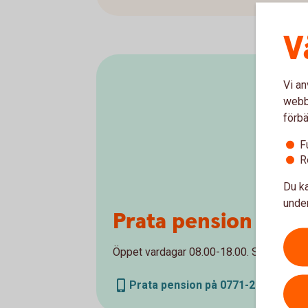
V
Vi an
webbp
förbä
F
R
Du ka
under
Prata pension med 
Öppet vardagar 08.00-18.00. Stängt helge
Prata pension på 0771-22 11 22